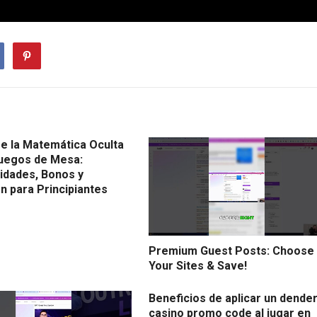
e la Matemática Oculta
Juegos de Mesa:
idades, Bonos y
n para Principiantes
Premium Guest Posts: Choose
Your Sites & Save!
Beneficios de aplicar un dende
casino promo code al jugar en