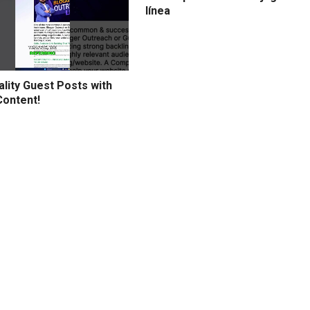
línea
lity Guest Posts with
Content!