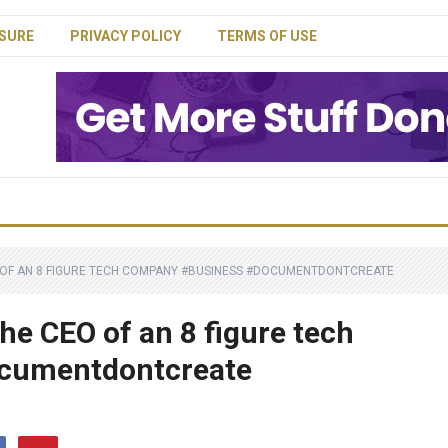
SURE
PRIVACY POLICY
TERMS OF USE
O OF AN 8 FIGURE TECH COMPANY #BUSINESS #DOCUMENTDONTCREATE
he CEO of an 8 figure tech
cumentdontcreate