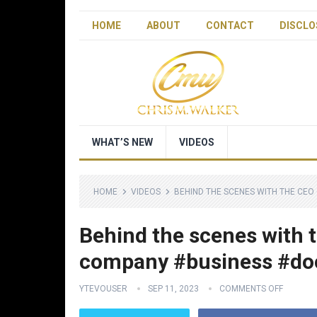
HOME
ABOUT
CONTACT
DISCLO
WHAT’S NEW
VIDEOS
HOME
VIDEOS
BEHIND THE SCENES WITH THE CE
Behind the scenes with t
company #business #do
YTEVOUSER
SEP 11, 2023
COMMENTS OFF