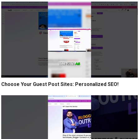
Choose Your Guest Post Sites: Personalized SEO!