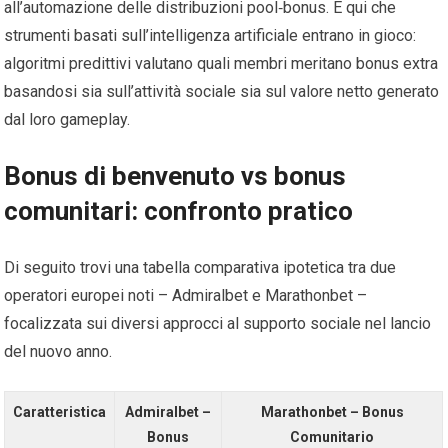
all’automazione delle distribuzioni pool‑bonus. È qui che
strumenti basati sull’intelligenza artificiale entrano in gioco:
algoritmi predittivi valutano quali membri meritano bonus extra
basandosi sia sull’attività sociale sia sul valore netto generato
dal loro gameplay.
Bonus di benvenuto vs bonus
comunitari: confronto pratico
Di seguito trovi una tabella comparativa ipotetica tra due
operatori europei noti – Admiralbet e Marathonbet –
focalizzata sui diversi approcci al supporto sociale nel lancio
del nuovo anno.
Caratteristica
Admiralbet –
Marathonbet – Bonus
Bonus
Comunitario