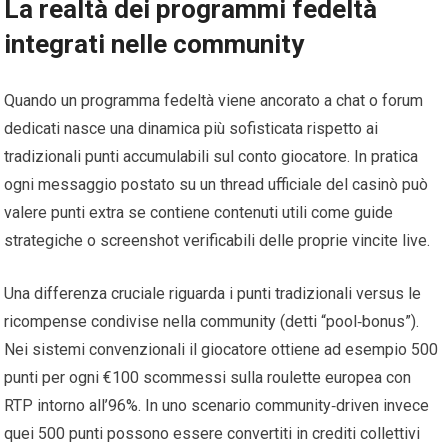
La realtà dei programmi fedeltà
integrati nelle community
Quando un programma fedeltà viene ancorato a chat o forum
dedicati nasce una dinamica più sofisticata rispetto ai
tradizionali punti accumulabili sul conto giocatore. In pratica
ogni messaggio postato su un thread ufficiale del casinò può
valere punti extra se contiene contenuti utili come guide
strategiche o screenshot verificabili delle proprie vincite live.
Una differenza cruciale riguarda i punti tradizionali versus le
ricompense condivise nella community (detti “pool‑bonus”).
Nei sistemi convenzionali il giocatore ottiene ad esempio 500
punti per ogni €100 scommessi sulla roulette europea con
RTP intorno all’96%. In uno scenario community‑driven invece
quei 500 punti possono essere convertiti in crediti collettivi