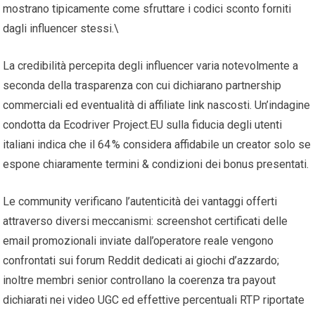
mostrano tipicamente come sfruttare i codici sconto forniti
dagli influencer stessi.\
La credibilità percepita degli influencer varia notevolmente a
seconda della trasparenza con cui dichiarano partnership
commerciali ed eventualità di affiliate link nascosti. Un’indagine
condotta da Ecodriver Project.EU sulla fiducia degli utenti
italiani indica che il 64 % considera affidabile un creator solo se
espone chiaramente termini & condizioni dei bonus presentati.
Le community verificano l’autenticità dei vantaggi offerti
attraverso diversi meccanismi: screenshot certificati delle
email promozionali inviate dall’operatore reale vengono
confrontati sui forum Reddit dedicati ai giochi d’azzardo;
inoltre membri senior controllano la coerenza tra payout
dichiarati nei video UGC ed effettive percentuali RTP riportate