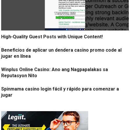
High-Quality Guest Posts with Unique Content!
Beneficios de aplicar un dendera casino promo code al
jugar en línea
Winplus Online Casino: Ano ang Nagpapalakas sa
Reputasyon Nito
Spinmama casino login fácil y rápido para comenzar a
jugar