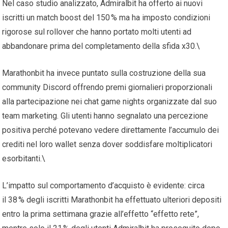
Nel caso studio analizzato, Admiralbit ha offerto ai nuovi
iscritti un match boost del 150 % ma ha imposto condizioni
rigorose sul rollover che hanno portato molti utenti ad
abbandonare prima del completamento della sfida x30.\
Marathonbit ha invece puntato sulla costruzione della sua
community Discord offrendo premi giornalieri proporzionali
alla partecipazione nei chat game nights organizzate dal suo
team marketing. Gli utenti hanno segnalato una percezione
positiva perché potevano vedere direttamente l’accumulo dei
crediti nel loro wallet senza dover soddisfare moltiplicatori
esorbitanti.\
L’impatto sul comportamento d’acquisto è evidente: circa
il 38 % degli iscritti Marathonbit ha effettuato ulteriori depositi
entro la prima settimana grazie all’effetto “effetto rete”,