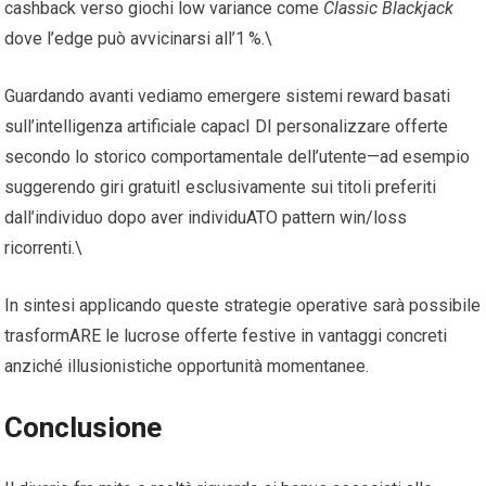
cashback verso giochi low variance come
Classic Blackjack
dove l’edge può avvicinarsi all’1 %.\
Guardando avanti vediamo emergere sistemi reward basati
sull’intelligenza artificiale capacI DI personalizzare offerte
secondo lo storico comportamentale dell’utente—ad esempio
suggerendo giri gratuitI esclusivamente sui titoli preferiti
dall’individuo dopo aver individuATO pattern win/loss
ricorrenti.\
In sintesi applicando queste strategie operative sarà possibile
trasformARE le lucrose offerte festive in vantaggi concreti
anziché illusion­istiche opportunità momentanee.
Conclusione