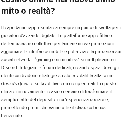
mito o realtà?
Il capodanno rappresenta da sempre un punto di svolta per i
giocatori d’azzardo digitale. Le piattaforme approfittano
dell’entusiasmo collettivo per lanciare nuove promozioni,
aggiornare le interfacce mobile e potenziare la presenza sui
social network. I “gaming communities” si moltiplicano su
Discord, Telegram e forum dedicati, creando spazi dove gli
utenti condividono strategie su slot a volatilità alta come
Gonzo’s Quest
o su tavoli live con croupier reali. In questo
clima di rinnovamento, i casinò cercano di trasformare il
semplice atto del deposito in un’esperienza sociabile,
promettendo premi che vanno oltre il classico bonus
benvenuto.