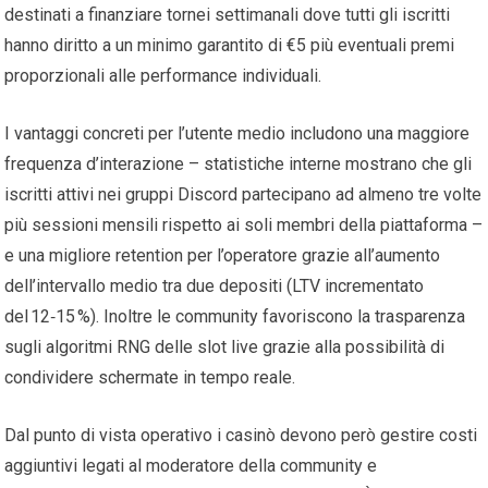
destinati a finanziare tornei settimanali dove tutti gli iscritti
hanno diritto a un minimo garantito di €5 più eventuali premi
proporzionali alle performance individuali.
I vantaggi concreti per l’utente medio includono una maggiore
frequenza d’interazione – statistiche interne mostrano che gli
iscritti attivi nei gruppi Discord partecipano ad almeno tre volte
più sessioni mensili rispetto ai soli membri della piattaforma –
e una migliore retention per l’operatore grazie all’aumento
dell’intervallo medio tra due depositi (LTV incrementato
del 12‑15 %). Inoltre le community favoriscono la trasparenza
sugli algoritmi RNG delle slot live grazie alla possibilità di
condividere schermate in tempo reale.
Dal punto di vista operativo i casinò devono però gestire costi
aggiuntivi legati al moderatore della community e