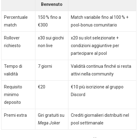
Benvenuto
Percentuale
150 % fino a
Match variabile fino al 100 % +
match
€300
pool‑bonus comunitario
Rollover
x30 sui giochi
x20 su slot selezionate +
richiesto
non live
condizioni aggiuntive per
partecipare al pool
Tempo di
7 giorni
Validità continua finché si resta
validità
attivi nella community
Requisito
€20
€10 più iscrizione al gruppo
minimo
Discord
deposito
Premi extra
Giri gratuiti su
Crediti giornalieri distribuiti nel
Mega Joker
pool settimanale