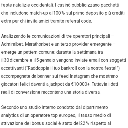
feste natalizie occidentali. I casinò pubblicizzano pacchetti
che includono match‑up al 100 % sul primo deposito più crediti
extra per chi invita amici tramite referral code.
Analizzando le comunicazioni di tre operatori principali –
Admiralbet, Marathonbet e un terzo provider emergente –
emerge un pattern comune: durante la settimana tra
il 30 dicembre e il 5 gennaio vengono inviate email con soggetti
accattivanti (“Raddoppia il tuo bankroll con la nostra festa!”)
accompagnate da banner sui feed Instagram che mostrano
giocatori felici davanti a jackpot da €10 000+. Tuttavia i dati
reali di conversione raccontano una storia diversa.
Secondo uno studio interno condotto dal dipartimento
analytics di un operatore top europeo, il tasso medio di
attivazione dei bonus social è stato del 22 % rispetto al