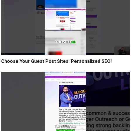
Choose Your Guest Post Sites: Personalized SEO!