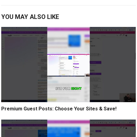
YOU MAY ALSO LIKE
Premium Guest Posts: Choose Your Sites & Save!