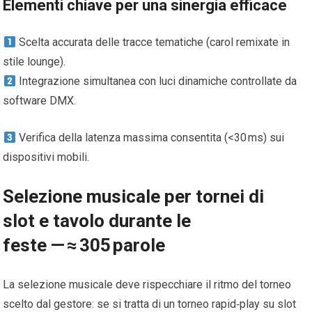
Elementi chiave per una sinergia efficace
Scelta accurata delle tracce tematiche (carol remixate in
stile lounge).
Integrazione simultanea con luci dinamiche controllate da
software DMX.
Verifica della latenza massima consentita (<30 ms) sui
dispositivi mobili.
Selezione musicale per tornei di
slot e tavolo durante le
feste — ≈ 305 parole
La selezione musicale deve rispecchiare il ritmo del torneo
scelto dal gestore: se si tratta di un torneo rapid‑play su slot