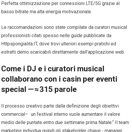
Perfetta ottimizzazione per connessioni LTE/5G grazie al
basso bitrate ma alta energia motivazionale.
Le raccomandazioni sono state compilate da curatori musical​​
professionisti citati spesso nelle guide pubblicate da
Httpspongialita.IT, dove trovi ulteriori esempi pratichi ed
estratti demo scaricabili direttamente dall’applicazione web.
Come i DJ e i curatori musical​​​​ ​
collaborano con i casin​​​​ ​per eventi
special​​​​ ​— ≈ 315 parole
Il processo creativo parte dalla definizione degli obiettivi
commercial­­­­­­⁠⁠⁠⁠⁠⁠⁠⁠⁠⁠⁠​​⁠​​​​⁠​​– un festival interno vuole aumentare il valore
medio delle puntate entro due settimane prima Natale.“ Il team
marketing individua quindi gli stakeholder chiave ‑ manager