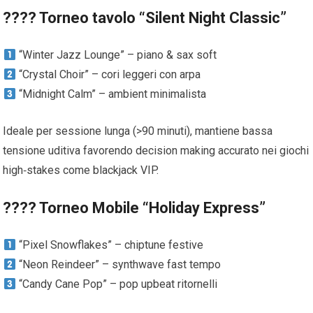
???? Torneo tavolo “Silent Night Classic”
“Winter Jazz Lounge” – piano & sax soft
“Crystal Choir” – cori leggeri con arpa
“Midnight Calm” – ambient minimalista
Ideale per sessione lunga (>90 minuti), mantiene bassa
tensione uditiva favorendo decision making accurato nei giochi
high‑stakes come blackjack VIP.
???? Torneo Mobile “Holiday Express”
“Pixel Snowflakes” – chiptune festive
“Neon Reindeer” – synthwave fast tempo
“Candy Cane Pop” – pop upbeat ritornelli