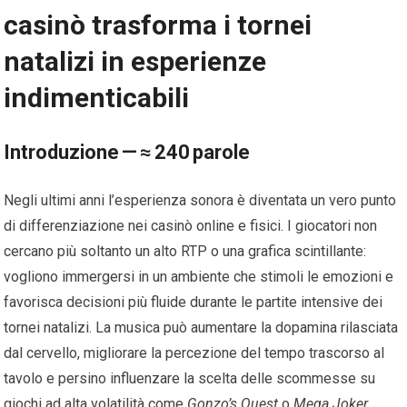
casinò trasforma i tornei
natalizi in esperienze
indimenticabili
Introduzione — ≈ 240 parole
Negli ultimi anni l’esperienza sonora è diventata un vero punto
di differenziazione nei casinò online e fisici. I giocatori non
cercano più soltanto un alto RTP o una grafica scintillante:
vogliono immergersi in un ambiente che stimoli le emozioni e
favorisca decisioni più fluide durante le partite intensive dei
tornei natalizi. La musica può aumentare la dopamina rilasciata
dal cervello, migliorare la percezione del tempo trascorso al
tavolo e persino influenzare la scelta delle scommesse su
giochi ad alta volatilità come
Gonzo’s Quest
o
Mega Joker
.