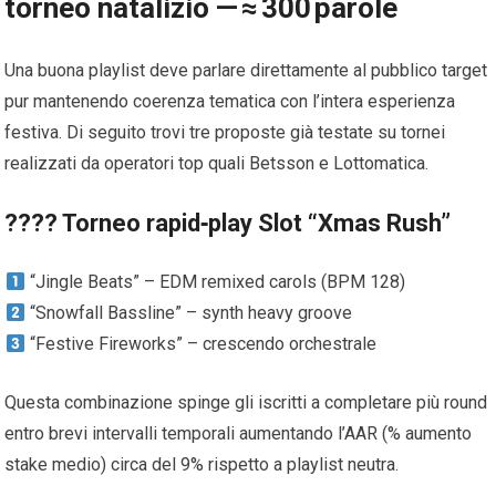
torneo natalizio — ≈ 300 parole
Una buona playlist deve parlare direttamente al pubblico target
pur mantenendo coerenza tematica con l’intera esperienza
festiva.​ Di seguito trovi tre proposte già testate su tornei
realizzati da operatori top quali Betsson e Lottomatica.
???? Torneo rapid‑play Slot “Xmas Rush”
“Jingle Beats” – EDM remixed carols (BPM 128)
“Snowfall Bassline” – synth heavy groove
“Festive Fireworks” – crescendo orchestrale
Questa combinazione spinge gli iscritti a completare più round
entro brevi intervalli temporali aumentando l’AAR (% aumento
stake medio) circa del 9% rispetto a playlist neutra.