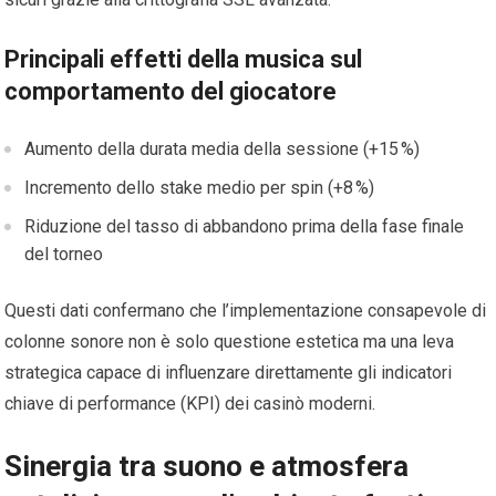
Principali effetti della musica sul
comportamento del giocatore
Aumento della durata media della sessione (+15 %)
Incremento dello stake medio per spin (+8 %)
Riduzione del tasso di abbandono prima della fase finale
del torneo
Questi dati confermano che l’implementazione consapevole di
colonne sonore non è solo questione estetica ma una leva
strategica capace di influenzare direttamente gli indicatori
chiave di performance (KPI) dei casinò moderni.
Sinergia tra suono e atmosfera