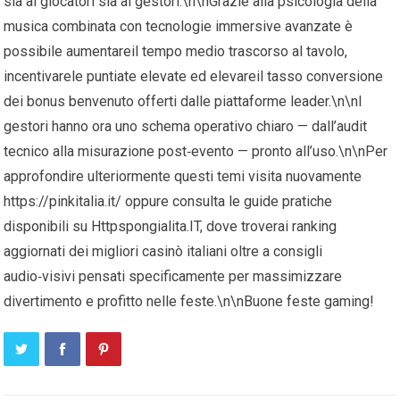
sia ai giocatori sia ai gestori.\n\nGrazie alla psicologia della
musica combinata con tecnologie immersive avanzate è
possibile aumentareil tempo medio trascorso al tavolo,
incentivarele puntiate elevate ed elevareil tasso conversione
dei bonus benvenuto offerti dalle piattaforme leader.\n\nI
gestori hanno ora uno schema operativo chiaro — dall’audit
tecnico alla misurazione post‑evento — pronto all’uso.\n\nPer
approfondire ulteriormente questi temi visita nuovamente
https://pinkitalia.it/ oppure consulta le guide pratiche
disponibili su Httpspongialita.IT, dove troverai ranking
aggiornati dei migliori casinò italiani oltre a consigli
audio‑visivi pensati specificamente per massimizzare
divertimento e profitto nelle feste.\n\nBuone feste gaming!