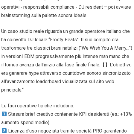
operativi ‑ responsabili compliance ‑ DJ resident ­– poi avviare
brainstorming sulla palette sonora ideale.​
Un caso studio reale riguarda un grande operatore italiano che
ha coinvolto DJ locale “Frosty Beats”. Il suo compito era
trasformare tre classici brani natalizi (“We Wish You A Merry…”)
in versionI EDM progressivamente più intense man mano che
il torneo avanza dall’inizio alla fase finale finale.【】L’obiettivo
era generare hype attraverso countdown sonoro sincronizzato
all’avanzamento leaderboard visualizzata sul sito web
principale.“
Le fasi operative tipiche includono:
Stesura brief creativo contenente KPI desiderati (es.: +13%
aumento spend medio).
Licenza d’uso negoziata tramite società PRO garantendo