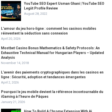
YouTube SEO Expert Usman Ghani | YouTube SEO
Legiit Profile Review
August 28, 2022
L’amour du jeu hors‑ligne : comment les casinos mobiles
réinventent la séduction sans connexion
April 20, 2026
Mostbet Casino Bonus Mathematics & Safety Protocols: An
Exhaustive Technical Manual for Hungarian Players – Updated
Analysis
November 14, 2018
L’avenir des paiements cryptographiques dans les casinos en
ligne : Sécurité, adoption et tendances émergentes
April 2, 2026
Pourquoi le jeu mobile devient la référence incontournable du
iGaming à l’heure de Pâques
January 21, 2026
How To Build A Chrome Extension With Ai