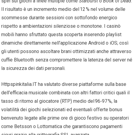
spin sui giochi a linee multiple come
Starburst
o
Book of Dead
.
Il risultato è un incremento medio del 12 % nel volume delle
scommesse durante sessioni con sottofondo energico
rispetto a ambientazioni silenziose o monotone. I casinò
mobili hanno sfruttato questa scoperta inserendo playlist
dinamiche direttamente nell’applicazione Android o iOS; così
gli utenti possono ascoltare brani ottimizzati anche attraverso
cuffie Bluetooth senza compromettere la latenza del server né
la sicurezza dei dati personali.
Httpspinkitalia.IT ha valutato diverse piattaforme sulla base
dell’efficacia musicale combinata con altri fattori critici quali il
tasso di ritorno al giocatore (RTP) medio del 96‑97 %, la
volatilità dei giochi selezionati ed eventuali offerte bonus
benvenuto legate alle prime ore di gioco festivo su operatori
come Betsson o Lottomatica che garantiscono pagamenti
sicuri grazie alla crittografia SSL avanzata.