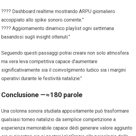
???? Dashboard realtime mostrando ARPU giornaliero
accoppiato allo spike sonoro corrente.”
???? Aggiornamento dinamico playlist ogni settimana
basandosi sugli insight ottenuti.”
Seguendo questi passaggi potrai creare non solo atmosfera
ma vera leva competitiva capace d’aumentarе
significativamente sia il coinvolgimento ludico sia i margini
operativi durante le festività natalizie.’’
Conclusione — ≈ 180 parole
Una colonna sonora studiata appositamente può trasformare
qualsiasi torneo natalizio da semplice competizione a
esperienza memorabile capace dédi generаre valore aggiunto