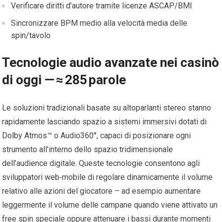
Verificare diritti d’autore tramite licenze ASCAP/BMI
Sincronizzare BPM medio alla velocità media delle
spin/tavolo
Tecnologie audio avanzate nei casinò
di oggi — ≈ 285 parole
Le soluzioni tradizionali basate su altoparlanti stereo stanno
rapidamente lasciando spazio a sistemi immersivi dotati di
Dolby Atmos™ o Audio360°, capaci di posizionare ogni
strumento all’interno dello spazio tridimensionale
dell’audience digitale.​ Queste tecnologie consentono agli
sviluppatori web‑mobile di regolare dinamicamente il volume
relativo alle azioni del giocatore – ad esempio aumentare
leggermente il volume delle campane quando viene attivato un
free spin speciale oppure attenuare i bassi durante momenti