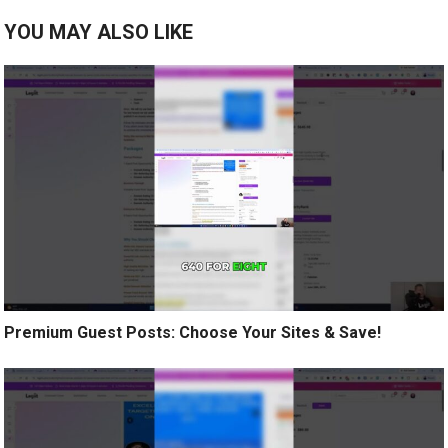
YOU MAY ALSO LIKE
Premium Guest Posts: Choose Your Sites & Save!