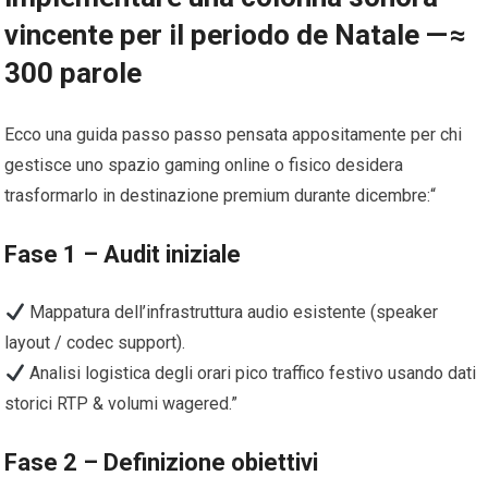
vincente per il periodo de Natale — ≈
300 parole
Ecco una guida passo passo pensata appositamente per chi
gestisce uno spazio gaming online o fisico desidera
trasformarlo in destinazione premium durante dicembre:“
Fase 1 – Audit iniziale
Mappatura dell’infrastruttura audio esistente (speaker
layout / codec support).
Analisi logistica degli orari pico traffico festivo usando dati
storici RTP & volumi wagered.”
Fase 2 – Definizione obiettivi