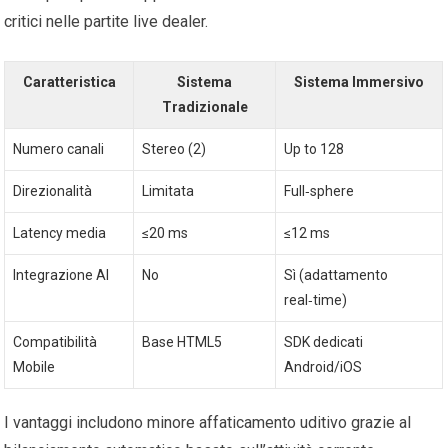
critici nelle partite live dealer.​
Caratteristica
Sistema
Sistema Immersivo
Tradizionale
Numero canali
Stereo (2)
Up to 128
Direzionalità
Limitata
Full‑sphere
Latency media
≤20 ms
≤12 ms
Integrazione AI
No
Sì (adattamento
real‑time)
Compatibilità
Base HTML5
SDK dedicati
Mobile
Android/iOS
I vantaggi includono minore affaticamento uditivo grazie al