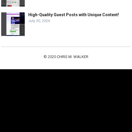
High-Quality Guest Posts with Unique Content!
July 30, 2026
© 2020
CHRIS M. WALKER