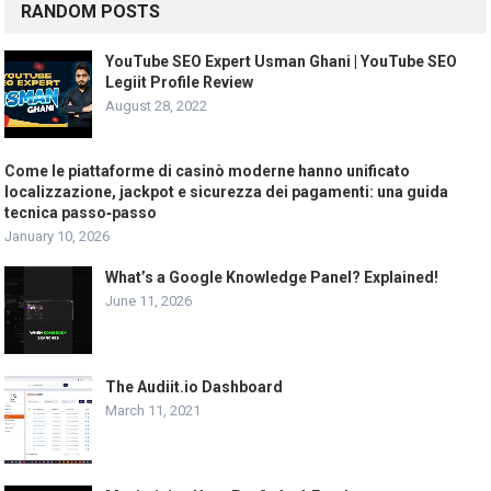
RANDOM POSTS
YouTube SEO Expert Usman Ghani | YouTube SEO
Legiit Profile Review
August 28, 2022
Come le piattaforme di casinò moderne hanno unificato
localizzazione, jackpot e sicurezza dei pagamenti: una guida
tecnica passo‑passo
January 10, 2026
What’s a Google Knowledge Panel? Explained!
June 11, 2026
The Audiit.io Dashboard
March 11, 2021