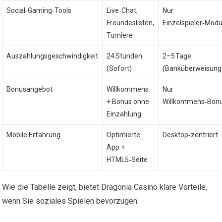
Social‑Gaming‑Tools
Live‑Chat,
Nur
Freundeslisten,
Einzelspieler‑Mod
Turniere
Auszahlungsgeschwindigkeit
24 Stunden
2–5 Tage
(Sofort)
(Banküberweisung
Bonusangebot
Willkommens‑
Nur
+ Bonus ohne
Willkommens‑Bon
Einzahlung
Mobile Erfahrung
Optimierte
Desktop‑zentriert
App +
HTML5‑Seite
Wie die Tabelle zeigt, bietet Dragonia Casino klare Vorteile,
wenn Sie soziales Spielen bevorzugen.