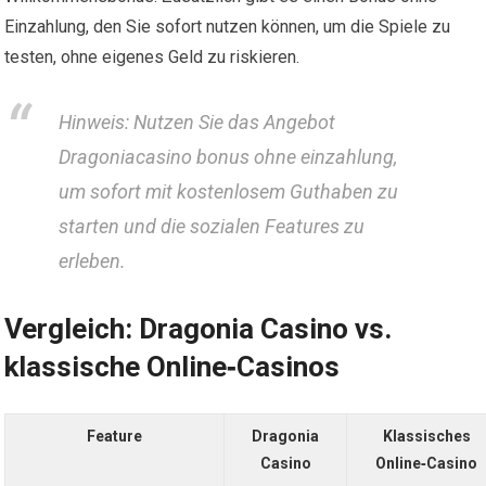
Einzahlung, den Sie sofort nutzen können, um die Spiele zu
testen, ohne eigenes Geld zu riskieren.
Hinweis: Nutzen Sie das Angebot
Dragoniacasino bonus ohne einzahlung,
um sofort mit kostenlosem Guthaben zu
starten und die sozialen Features zu
erleben.
Vergleich: Dragonia Casino vs.
klassische Online‑Casinos
Feature
Dragonia
Klassisches
Casino
Online‑Casino