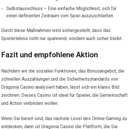
Selbstausschluss – Eine einfache Möglichkeit, sich für
einen definierten Zeitraum vom Spiel auszuschließen.
Durch diese Maßnahmen wird sichergestellt, dass das
Spielerlebnis nicht nur spannend, sondern auch sicher bleibt.
Fazit und empfohlene Aktion
Nachdem wir die sozialen Funktionen, das Bonusangebot, die
schnellen Auszahlungen und die Sicherheitsstandards von
Dragonia Casino analysiert haben, lässt sich ein klares Bild
zeichnen: Dieses Casino ist ideal für Spieler, die Gemeinschaft
und Action verbinden wollen.
Wenn Sie bereit sind, das nächste Level des Online‑Gaming zu
entdecken, dann ist Dragonia Casino die Plattform, die Sie