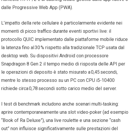
dalle Progressive Web App (PWA).
L’impatto della rete cellulare è particolarmente evidente nei
momenti di picco traffico durante eventi sportivi live: il
protocollo QUIC implementato dalle piattaforme mobile riduce
la latenza fino al 30 % rispetto alla tradizionale TCP usata dal
desktop web. Su dispositivi Android con processore
Snapdragon 8 Gen 2 il tempo medio di risposta delle API per
le operazioni di deposito è stato misurato a 0,45 secondi,
mentre lo stesso processo su un PC con CPU i5‑10400
richiede circa 0,78 secondi sotto carico medio del server.
I test di benchmark includono anche scenari multi‑tasking:
aprire contemporaneamente una slot video‑poker (ad esempio
“Book of Ra Deluxe”), una live roulette e una sezione “cash
out” non influisce significativamente sulle prestazioni del