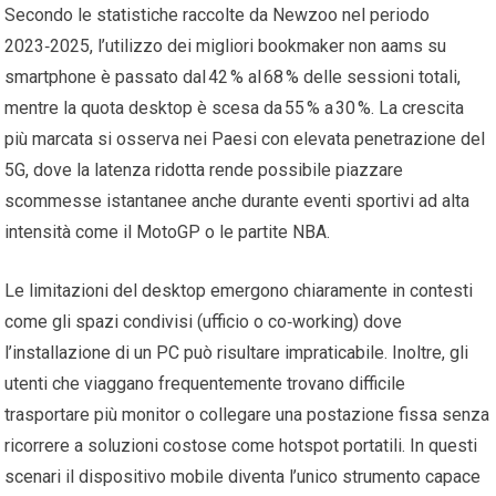
Secondo le statistiche raccolte da Newzoo nel periodo
2023‑2025, l’utilizzo dei migliori bookmaker non aams su
smartphone è passato dal 42 % al 68 % delle sessioni totali,
mentre la quota desktop è scesa da 55 % a 30 %. La crescita
più marcata si osserva nei Paesi con elevata penetrazione del
5G, dove la latenza ridotta rende possibile piazzare
scommesse istantanee anche durante eventi sportivi ad alta
intensità come il MotoGP o le partite NBA.
Le limitazioni del desktop emergono chiaramente in contesti
come gli spazi condivisi (ufficio o co‑working) dove
l’installazione di un PC può risultare impraticabile. Inoltre, gli
utenti che viaggano frequentemente trovano difficile
trasportare più monitor o collegare una postazione fissa senza
ricorrere a soluzioni costose come hotspot portatili. In questi
scenari il dispositivo mobile diventa l’unico strumento capace