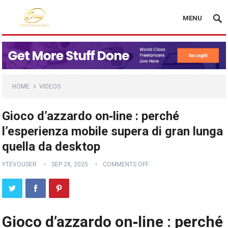
MENU
HOME
VIDEOS
Gioco d’azzardo on‑line : perché
l’esperienza mobile supera di gran lunga
quella da desktop
YTEVOUSER
SEP 28, 2025
COMMENTS OFF
Gioco d’azzardo on‑line : perché