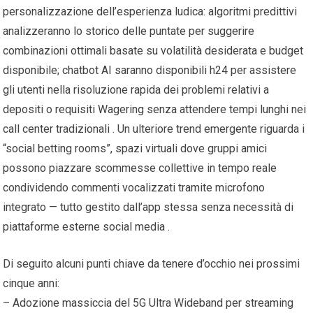
personalizzazione dell’esperienza ludica: algoritmi predittivi
analizzeranno lo storico delle puntate per suggerire
combinazioni ottimali basate su volatilità desiderata e budget
disponibile; chatbot AI saranno disponibili h24 per assistere
gli utenti nella risoluzione rapida dei problemi relativi a
depositi o requisiti Wagering senza attendere tempi lunghi nei
call center tradizionali . Un ulteriore trend emergente riguarda i
“social betting rooms”, spazi virtuali dove gruppi amici
possono piazzare scommesse collettive in tempo reale
condividendo commenti vocalizzati tramite microfono
integrato — tutto gestito dall’app stessa senza necessità di
piattaforme esterne social media .
Di seguito alcuni punti chiave da tenere d’occhio nei prossimi
cinque anni:
– Adozione massiccia del 5G Ultra Wideband per streaming