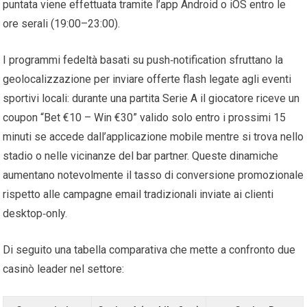
puntata viene effettuata tramite l’app Android o iOS entro le
ore serali (19:00–23:00).
I programmi fedeltà basati su push‑notification sfruttano la
geolocalizzazione per inviare offerte flash legate agli eventi
sportivi locali: durante una partita Serie A il giocatore riceve un
coupon “Bet €10 – Win €30” valido solo entro i prossimi 15
minuti se accede dall’applicazione mobile mentre si trova nello
stadio o nelle vicinanze del bar partner. Queste dinamiche
aumentano notevolmente il tasso di conversione promozionale
rispetto alle campagne email tradizionali inviate ai clienti
desktop‑only.
Di seguito una tabella comparativa che mette a confronto due
casinò leader nel settore: