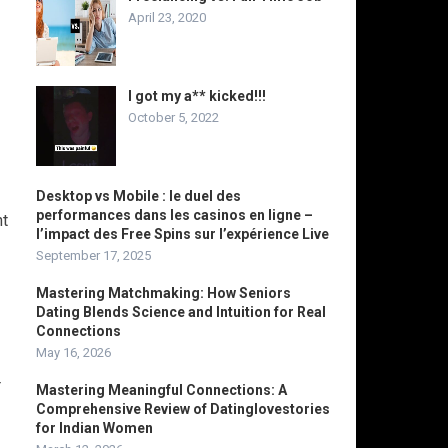
April 23, 2020
I got my a** kicked!!!
October 5, 2022
Desktop vs Mobile : le duel des
performances dans les casinos en ligne –
nt
l’impact des Free Spins sur l’expérience Live
September 17, 2025
Mastering Matchmaking: How Seniors
Dating Blends Science and Intuition for Real
Connections
May 16, 2026
r
Mastering Meaningful Connections: A
Comprehensive Review of Datinglovestories
for Indian Women