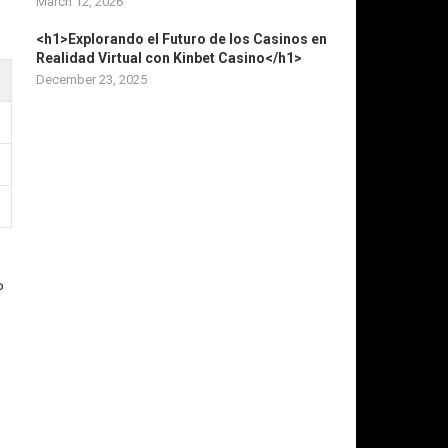
March 12, 2026
<h1>Explorando el Futuro de los Casinos en
Realidad Virtual con Kinbet Casino</h1>
December 23, 2025
P