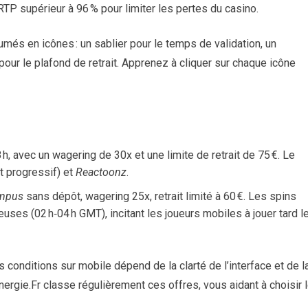
 RTP supérieur à 96 % pour limiter les pertes du casino.
més en icônes : un sablier pour le temps de validation, un
pour le plafond de retrait. Apprenez à cliquer sur chaque icône
h, avec un wagering de 30x et une limite de retrait de 75 €. Le
t progressif) et
Reactoonz
.
ympus
sans dépôt, wagering 25x, retrait limité à 60 €. Les spins
uses (02 h‑04 h GMT), incitant les joueurs mobiles à jouer tard l
 conditions sur mobile dépend de la clarté de l’interface et de l
gie.Fr classe régulièrement ces offres, vous aidant à choisir 