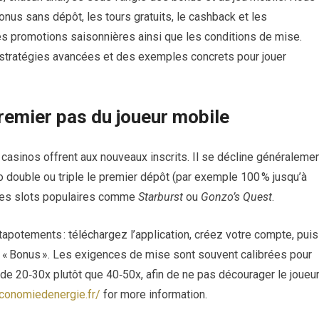
nus sans dépôt, les tours gratuits, le cashback et les
es promotions saisonnières ainsi que les conditions de mise.
 stratégies avancées et des exemples concrets pour jouer
remier pas du joueur mobile
casinos offrent aux nouveaux inscrits. Il se décline généraleme
no double ou triple le premier dépôt (par exemple 100 % jusqu’à
r des slots populaires comme
Starburst
ou
Gonzo’s Quest
.
 tapotements : téléchargez l’application, créez votre compte, puis
n « Bonus ». Les exigences de mise sont souvent calibrées pour
de 20‑30x plutôt que 40‑50x, afin de ne pas décourager le joueu
conomiedenergie.fr/
for more information.