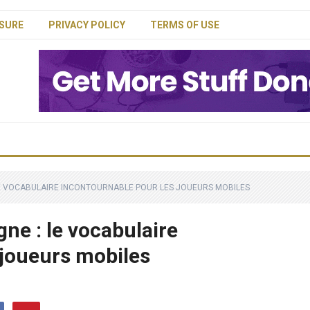
SURE
PRIVACY POLICY
TERMS OF USE
 LE VOCABULAIRE INCONTOURNABLE POUR LES JOUEURS MOBILES
gne : le vocabulaire
 joueurs mobiles