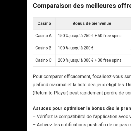
Comparaison des meilleures offr
Casino
Bonus de bienvenue
Casino A
150 % jusqu’à 250 € + 50 free spins
Casino B
100 % jusqu’à 200 €
Casino C
200 % jusqu’à 300 € + 30 free spins
Pour comparer efficacement, focalisez‑vous sur
plafond maximal et la liste des jeux éligibles.
(Return to Player) peut rapidement perdre de son 
Astuces pour optimiser le bonus dès le pre
– Vérifiez la compatibilité de l’application avec
– Activez les notifications push afin de ne pas 