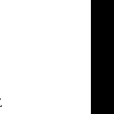
e
a
le