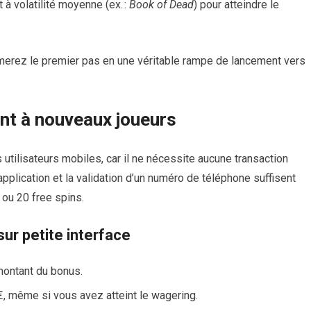
à volatilité moyenne (ex. :
Book of Dead
) pour atteindre le
merez le premier pas en une véritable rampe de lancement vers
ant à nouveaux joueurs
utilisateurs mobiles, car il ne nécessite aucune transaction
application et la validation d’un numéro de téléphone suffisent
t ou 20 free spins.
sur petite interface
montant du bonus.
0 €, même si vous avez atteint le wagering.