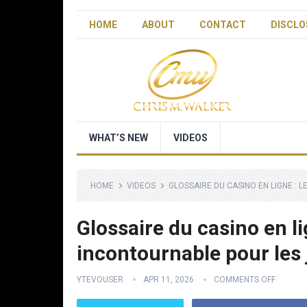
HOME
ABOUT
CONTACT
DISCLO
WHAT’S NEW
VIDEOS
HOME
VIDEOS
GLOSSAIRE DU CASINO EN LIGNE :
Glossaire du casino en li
incontournable pour les
YTEVOUSER
APR 11, 2026
COMMENTS OFF