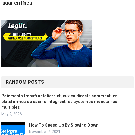
jugar en línea
RANDOM POSTS
Paiements transfrontaliers et jeux en direct : comment les
plateformes de casino intègrent les systèmes monétaires
multiples
May 2, 2026
How To Speed Up By Slowing Down
November 7, 2021