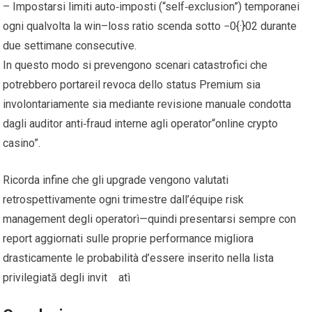
– Impostarsi limiti auto‑imposti (“self‐exclusion”) temporanei
ogni qualvolta la win–loss ratio scenda sotto −0{·}02 durante
due settimane consecutive.
In questo modo si prevengono scenari catastrofici che
potrebbero portareil revoca dello status Premium sia
involontariamente sia mediante revisione manuale condotta
dagli auditor anti‐fraud interne agli operator“online crypto
casino”.
Ricorda infine che gli upgrade vengono valutati
retrospettivamente ogni trimestre dall’équipe risk
management degli operatorì—quindi presentarsi sempre con
report aggiornati sulle proprie performance migliora
drasticamente le probabilità d’essere inserito nella lista
privilegiată degli invit­​​​​​​​​​​​​​​‌‌‌‌‌‌‌‌ ‌‌‌‌‍ ‍ ‌ ​​​​​​​​​​​​​​​​​​​​​​​​​atì