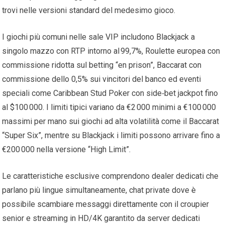
trovi nelle versioni standard del medesimo gioco.
I giochi più comuni nelle sale VIP includono Blackjack a
singolo mazzo con RTP intorno al 99,7%, Roulette europea con
commissione ridotta sul betting “en prison”, Baccarat con
commissione dello 0,5% sui vincitori del banco ed eventi
speciali come Caribbean Stud Poker con side‑bet jackpot fino
al $100 000. I limiti tipici variano da €2 000 minimi a €100 000
massimi per mano sui giochi ad alta volatilità come il Baccarat
“Super Six”, mentre su Blackjack i limiti possono arrivare fino a
€200 000 nella versione “High Limit”.
Le caratteristiche esclusive comprendono dealer dedicati che
parlano più lingue simultaneamente, chat private dove è
possibile scambiare messaggi direttamente con il croupier
senior e streaming in HD/4K garantito da server dedicati