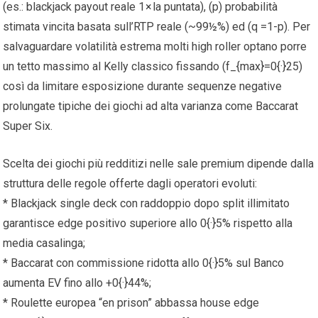
(es.: blackjack payout reale 1 × la puntata), (p) probabilità
stimata vincita basata sull’RTP reale (~99½%) ed (q =1-p). Per
salvaguardare volatilità estrema molti high roller optano porre
un tetto massimo al Kelly classico fissando (f_{max}=0{·}25)
così da limitare esposizione durante sequenze negative
prolungate tipiche dei giochi ad alta varianza come Baccarat
Super Six.
Scelta dei giochi più redditizi nelle sale premium dipende dalla
struttura delle regole offerte dagli operatori evoluti:
* Blackjack single deck con raddoppio dopo split illimitato
garantisce edge positivo superiore allo 0{·}5% rispetto alla
media casalinga;
* Baccarat con commissione ridotta allo 0{·}5% sul Banco
aumenta EV fino allo +0{·}44%;
* Roulette europea “en prison” abbassa house edge