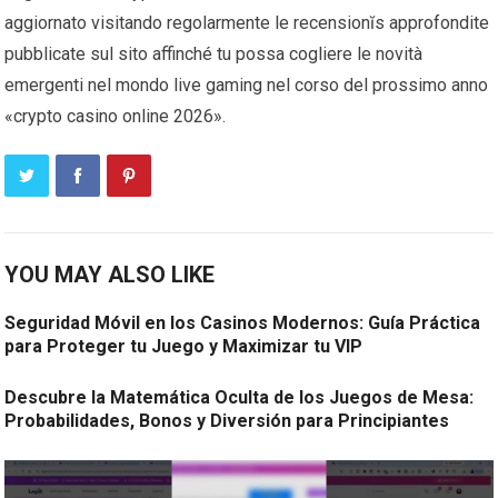
aggiornato visitando regolarmente le recensionĭs approfondite
pubblicate sul sito affinché tu possa cogliere le novità
emergenti nel mondo live gaming nel corso del prossimo anno
«crypto casino online 2026».
YOU MAY ALSO LIKE
Seguridad Móvil en los Casinos Modernos: Guía Práctica
para Proteger tu Juego y Maximizar tu VIP
Descubre la Matemática Oculta de los Juegos de Mesa:
Probabilidades, Bonos y Diversión para Principiantes