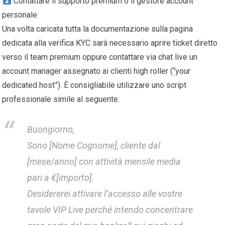
Contattare il supporto premium o il gestore account
personale
Una volta caricata tutta la documentazione sulla pagina
dedicata alla verifica KYC sarà necessario aprire ticket diretto
verso il team premium oppure contattare via chat live un
account manager assegnato ai clienti high roller (“your
dedicated host”). È consigliabile utilizzare uno script
professionale simile al seguente:
Buongiorno,
Sono [Nome Cognome], cliente dal
[mese/anno] con attività mensile media
pari a €[importo].
Desidererei attivare l’accesso alle vostre
tavole VIP Live perché intendo concentrare