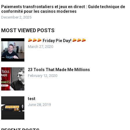
Paiements transfrontaliers et jeux en direct : Guide technique de
conformité pour les casinos modernes
December 2, 2025
MOST VIEWED POSTS
Friday Pie Day!
March 27, 2020
23 Tools That Made Me Millions
February 12, 2020
test
June 28, 2019