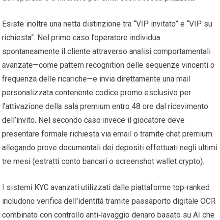
Esiste inoltre una netta distinzione tra “VIP invitato” e “VIP su
richiesta”. Nel primo caso l’operatore individua
spontaneamente il cliente attraverso analisi comportamentali
avanzate—come pattern recognition delle sequenze vincenti o
frequenza delle ricariche—e invia direttamente una mail
personalizzata contenente codice promo esclusivo per
l’attivazione della sala premium entro 48 ore dal ricevimento
dell’invito. Nel secondo caso invece il giocatore deve
presentare formale richiesta via email o tramite chat premium
allegando prove documentali dei depositi effettuati negli ultimi
tre mesi (estratti conto bancari o screenshot wallet crypto).
I sistemi KYC avanzati utilizzati dalle piattaforme top‑ranked
includono verifica dell’identità tramite passaporto digitale OCR
combinato con controllo anti‑lavaggio denaro basato su AI che