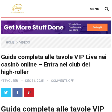
MENU
HOME
VIDEOS
Guida completa alle tavole VIP Live nei
casinò online – Entra nel club dei
high‑roller
YTEVOUSER
DEC 31, 2025
COMMENTS OFF
Guida completa alle tavole VIP