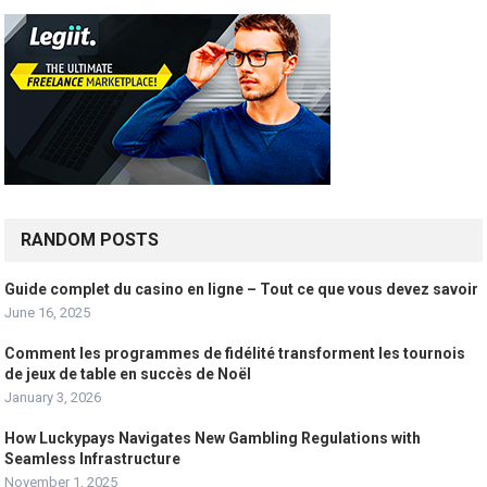
RANDOM POSTS
Guide complet du casino en ligne – Tout ce que vous devez savoir
June 16, 2025
Comment les programmes de fidélité transforment les tournois
de jeux de table en succès de Noël
January 3, 2026
How Luckypays Navigates New Gambling Regulations with
Seamless Infrastructure
November 1, 2025