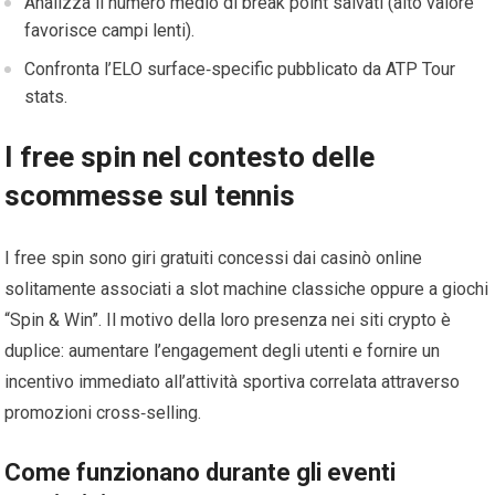
Analizza il numero medio di break point salvati (alto valore
favorisce campi lenti).
Confronta l’ELO surface‑specific pubblicato da ATP Tour
stats.
I free spin nel contesto delle
scommesse sul tennis
I free spin sono giri gratuiti concessi dai casinò online
solitamente associati a slot machine classiche oppure a giochi
“Spin & Win”. Il motivo della loro presenza nei siti crypto è
duplice: aumentare l’engagement degli utenti e fornire un
incentivo immediato all’attività sportiva correlata attraverso
promozioni cross‑selling.
Come funzionano durante gli eventi