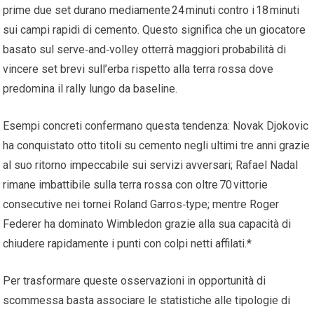
prime due set durano mediamente 24 minuti contro i 18 minuti
sui campi rapidi di cemento. Questo significa che un giocatore
basato sul serve‑and‑volley otterrà maggiori probabilità di
vincere set brevi sull’erba rispetto alla terra rossa dove
predomina il rally lungo da baseline.
Esempi concreti confermano questa tendenza: Novak Djokovic
ha conquistato otto titoli su cemento negli ultimi tre anni grazie
al suo ritorno impeccabile sui servizi avversari; Rafael Nadal
rimane imbattibile sulla terra rossa con oltre 70 vittorie
consecutive nei tornei Roland Garros‑type; mentre Roger
Federer ha dominato Wimbledon grazie alla sua capacità di
chiudere rapidamente i punti con colpi netti affilati.*
Per trasformare queste osservazioni in opportunità di
scommessa basta associare le statistiche alle tipologie di