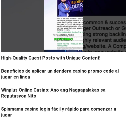
High-Quality Guest Posts with Unique Content!
Beneficios de aplicar un dendera casino promo code al
jugar en línea
Winplus Online Casino: Ano ang Nagpapalakas sa
Reputasyon Nito
Spinmama casino login fácil y rápido para comenzar a
jugar