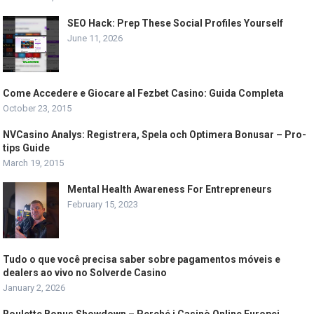
SEO Hack: Prep These Social Profiles Yourself
June 11, 2026
Come Accedere e Giocare al Fezbet Casino: Guida Completa
October 23, 2015
NVCasino Analys: Registrera, Spela och Optimera Bonusar – Pro-
tips Guide
March 19, 2015
Mental Health Awareness For Entrepreneurs
February 15, 2023
Tudo o que você precisa saber sobre pagamentos móveis e
dealers ao vivo no Solverde Casino
January 2, 2026
Roulette Bonus Showdown – Perché i Casinò Online Europei