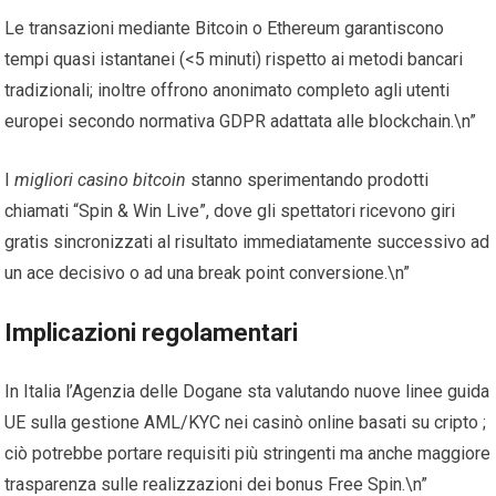
Le transazioni mediante Bitcoin o Ethereum garantiscono
tempi quasi istantanei (<5 minuti) rispetto ai metodi bancari
tradizionali; inoltre offrono anonimato completo agli utenti
europei secondo normativa GDPR adattata alle blockchain.\n”
I
migliori casino bitcoin
stanno sperimentando prodotti
chiamati “Spin & Win Live”, dove gli spettatori ricevono giri
gratis sincronizzati al risultato immediatamente successivo ad
un ace decisivo o ad una break point conversione.\n”
Implicazioni regolamentari
In Italia l’Agenzia delle Dogane sta valutando nuove linee guida
UE sulla gestione AML/KYC nei casinò online basati su cripto ;
ciò potrebbe portare requisiti più stringenti ma anche maggiore
trasparenza sulle realizzazioni dei bonus Free Spin.\n”