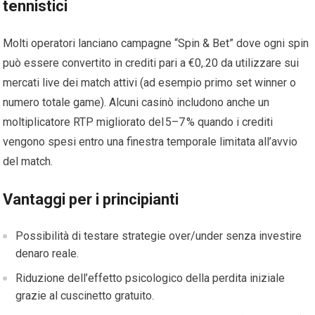
tennistici
Molti operatori lanciano campagne “Spin & Bet” dove ogni spin
può essere convertito in crediti pari a €0,.20 da utilizzare sui
mercati live dei match attivi (ad esempio primo set winner o
numero totale game). Alcuni casinò includono anche un
moltiplicatore RTP migliorato del 5–7 % quando i crediti
vengono spesi entro una finestra temporale limitata all’avvio
del match.
Vantaggi per i principianti
Possibilità di testare strategie over/under senza investire
denaro reale.
Riduzione dell’effetto psicologico della perdita iniziale
grazie al cuscinetto gratuito.