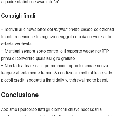
squadre statistiche avanzate.\n”
Consigli finali
– Iscriviti alle newsletter dei
migliori crypto casino
selezionati
tramite recensione Immigrazioneoggi.it così da ricevere solo
offerte verificate.
– Mantieni sempre sotto controllo il rapporto wagering/RTP
prima di convertire qualsiasi giro gratuito.
– Non farti attirare dalle promozioni troppo luminose senza
leggere attentamente termini & condizioni ; molti offrono solo
piccoli crediti soggetti a limiti daily withdrawal molto bassi.
Conclusione
Abbiamo ripercorso tutti gli elementi chiave necessari a