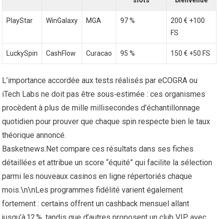
slots
bienvenue
PlayStar
WinGalaxy
MGA
97 %
200 € +100
FS
LuckySpin
CashFlow
Curacao
95 %
150 € +50 FS
L’importance accordée aux tests réalisés par eCOGRA ou
iTech Labs ne doit pas être sous‑estimée : ces organismes
procèdent à plus de mille millisecondes d’échantillonnage
quotidien pour prouver que chaque spin respecte bien le taux
théorique annoncé.
Basketnews.Net compare ces résultats dans ses fiches
détaillées et attribue un score “équité” qui facilite la sélection
parmi les nouveaux casinos en ligne répertoriés chaque
mois.\n\nLes programmes fidélité varient également
fortement : certains offrent un cashback mensuel allant
jusqu’à 12 %, tandis que d’autres proposent un club VIP avec