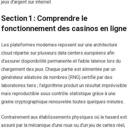
jeux d’argent sur internet.
Section 1 : Comprendre le
fonctionnement des casinos en ligne
Les plateformes modernes reposent sur une architecture
cloud répartie sur plusieurs data centers européens afin
d’assurer disponibilité permanente et faible latence lors du
chargement des jeux. Chaque partie est alimentée par un
générateur aléatoire de nombres (RNG) certifié par des
laboratoires tiers ; l’algorithme produit un résultat imprévisible
mais reproductible sous contrôle statistique grâce à une
graine cryptographique renouvelée toutes quelques minutes.
Contrairement aux établissements physiques où le hasard est
assuré par la mécanique d’une roue ou d’un jeu de cartes réel,