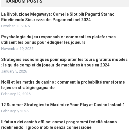
RANDOM POSTS
La Rivoluzione Megaways: Come le Slot più Paganti Stanno
Ridefinendo Sicurezza dei Pagamenti nel 2024
October 31, 2025
Psychologie du jeu responsable : comment les plateformes
utilisent les bonus pour éduquer les joueurs
November 19, 2025
Stratégies économiques pour exploiter les tours gratuits mobiles
: le guide complet du joueur de machines à sous en 2024
January 5, 2026
Noël et les maths du casino : comment la probabilité transforme
le jeu en stratégie gagnante
February 12, 2026
12 Summer Strategies to Maximize Your Play at Casino Instant 1
February 5, 2026
Il futuro dei casinò offline: come i programmi fedeltà stanno
ridefinendo il gioco mobile senza connessione