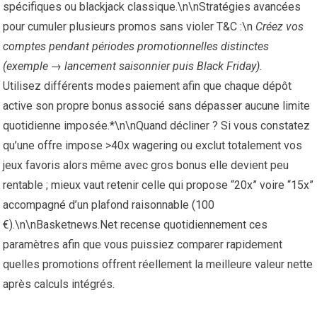
spécifiques ou blackjack classique.\n\nStratégies avancées
pour cumuler plusieurs promos sans violer T&C :\n
Créez vos
comptes pendant périodes promotionnelles distinctes
(exemple → lancement saisonnier puis Black Friday).
Utilisez différents modes paiement afin que chaque dépôt
active son propre bonus associé sans dépasser aucune limite
quotidienne imposée.*\n\nQuand décliner ? Si vous constatez
qu’une offre impose >40x wagering ou exclut totalement vos
jeux favoris alors même avec gros bonus elle devient peu
rentable ; mieux vaut retenir celle qui propose “20x” voire “15x”
accompagné d’un plafond raisonnable (
100
€).\n\nBasketnews.Net recense quotidiennement ces
paramètres afin que vous puissiez comparer rapidement
quelles promotions offrent réellement la meilleure valeur nette
après calculs intégrés.