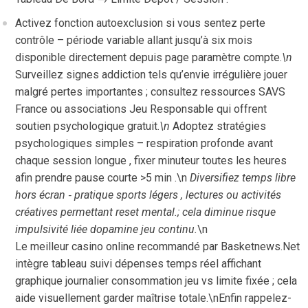
Activez fonction auto­exclusion si vous sentez perte
contrôle ­– période variable allant jusqu’à six mois
disponible directement depuis page paramètre compte.
\n
Surveillez signes addiction tels qu’envie irrégulière jouer
malgré pertes importantes ; consultez ressources SAVS
France ou associations Jeu Responsable qui offrent
soutien psychologique gratuit.
\n
Adoptez stratégies
psychologiques simples ­– respiration profonde avant
chaque session longue , fixer minuteur toutes les heures
afin prendre pause courte >5 min .\n
Diversifiez temps libre
hors écran ‑ pratique sports légers , lectures ou activités
créatives permettant reset mental.; cela diminue risque
impulsivité liée dopamine jeu continu.
\n
Le meilleur casino online recommandé par Basketnews.Net
intègre tableau suivi dépenses temps réel affichant
graphique journalier consommation jeu vs limite fixée ; cela
aide visuellement garder maîtrise totale.\nEnfin rappelez-