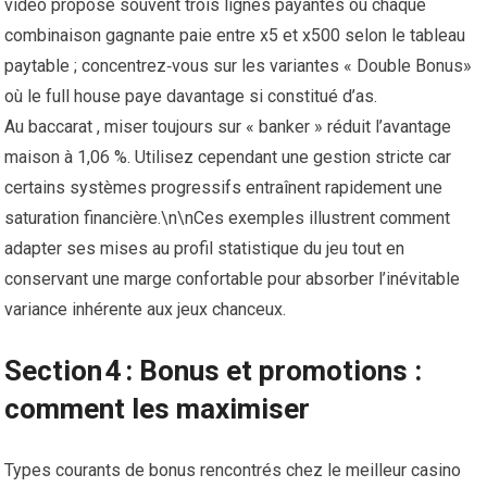
vidéo propose souvent trois lignes payantes où chaque
combinaison gagnante paie entre x5 et x500 selon le tableau
paytable ; concentrez‑vous sur les variantes « Double Bonus»
où le full house paye davantage si constitué d’as.
Au baccarat , miser toujours sur « banker » réduit l’avantage
maison à
1,06 %. Utilisez cependant une gestion stricte car
certains systèmes progressifs entraînent rapidement une
saturation financière.\n\nCes exemples illustrent comment
adapter ses mises au profil statistique du jeu tout en
conservant une marge confortable pour absorber l’inévitable
variance inhérente aux jeux chanceux.
Section 4 : Bonus et promotions :
comment les maximiser
Types courants de bonus rencontrés chez le meilleur casino