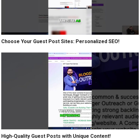
Choose Your Guest Post Sites: Personalized SEO!
High-Quality Guest Posts with Unique Content!