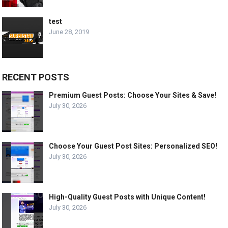
test
June 28, 2019
RECENT POSTS
Premium Guest Posts: Choose Your Sites & Save!
July 30, 2026
Choose Your Guest Post Sites: Personalized SEO!
July 30, 2026
High-Quality Guest Posts with Unique Content!
July 30, 2026