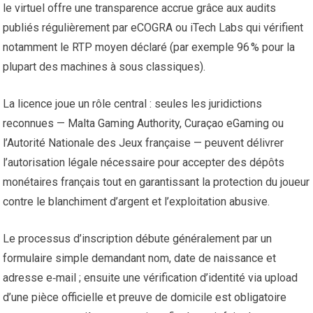
le virtuel offre une transparence accrue grâce aux audits
publiés régulièrement par eCOGRA ou iTech Labs qui vérifient
notamment le RTP moyen déclaré (par exemple 96 % pour la
plupart des machines à sous classiques).
La licence joue un rôle central : seules les juridictions
reconnues — Malta Gaming Authority, Curaçao eGaming ou
l’Autorité Nationale des Jeux française — peuvent délivrer
l’autorisation légale nécessaire pour accepter des dépôts
monétaires français tout en garantissant la protection du joueur
contre le blanchiment d’argent et l’exploitation abusive.
Le processus d’inscription débute généralement par un
formulaire simple demandant nom, date de naissance et
adresse e‑mail ; ensuite une vérification d’identité via upload
d’une pièce officielle et preuve de domicile est obligatoire