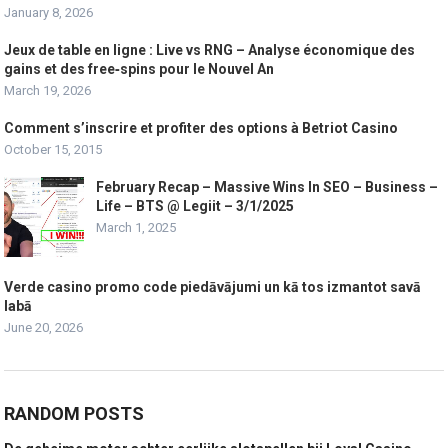
January 8, 2026
Jeux de table en ligne : Live vs RNG – Analyse économique des
gains et des free‑spins pour le Nouvel An
March 19, 2026
Comment s’inscrire et profiter des options à Betriot Casino
October 15, 2015
February Recap – Massive Wins In SEO – Business –
Life – BTS @ Legiit – 3/1/2025
March 1, 2025
Verde casino promo code piedāvājumi un kā tos izmantot savā
labā
June 20, 2026
RANDOM POSTS