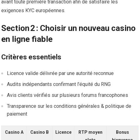
avant toute première transaction afin de satisfaire les
exigences KYC européennes.
Section 2 : Choisir un nouveau casino
en ligne fiable
Critères essentiels
Licence valide délivrée par une autorité reconnue
Audits indépendants confirmant l’équité du RNG
Avis clients vérifiés sur plusieurs forums francophones
Transparence sur les conditions générales & politique de
paiement
Casino A
Casino B
Licence
RTP moyen
Bonus