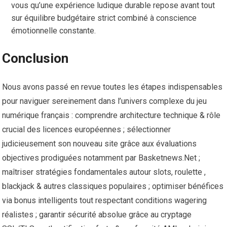
vous qu’une expérience ludique durable repose avant tout
sur équilibre budgétaire strict combiné à conscience
émotionnelle constante.
Conclusion
Nous avons passé en revue toutes les étapes indispensables
pour naviguer sereinement dans l’univers complexe du jeu
numérique français : comprendre architecture technique & rôle
crucial des licences européennes ; sélectionner
judicieusement son nouveau site grâce aux évaluations
objectives prodiguées notamment par Basketnews.Net ;
maîtriser stratégies fondamentales autour slots, roulette ,
blackjack & autres classiques populaires ; optimiser bénéfices
via bonus intelligents tout respectant conditions wagering
réalistes ; garantir sécurité absolue grâce au cryptage