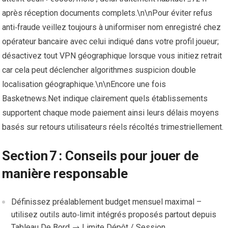
après réception documents complets.\n\nPour éviter refus
anti‑fraude veillez toujours à uniformiser nom enregistré chez
opérateur bancaire avec celui indiqué dans votre profil joueur;
désactivez tout VPN géographique lorsque vous initiez retrait
car cela peut déclencher algorithmes suspicion double
localisation géographique.\n\nEncore une fois
Basketnews.Net indique clairement quels établissements
supportent chaque mode paiement ainsi leurs délais moyens
basés sur retours utilisateurs réels récoltés trimestriellement.
Section 7 : Conseils pour jouer de
manière responsable
Définissez préalablement budget mensuel maximal ­–
utilisez outils auto‑limit intégrés proposés partout depuis
Tableau De Bord → Limite Dépôt / Session .