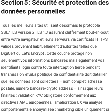
Section 5 : Sécurité et protection des
données personnelles
Tous les meilleurs sites utilisent désormais le protocole
SSL/TLS version ≥ TLS 1.​3 assurant chiffrement bout‑en‑bout
entre votre navigateur et leurs serveurs via certificats HTTPS
valides provenant habituellement d’autorités telles que
DigiCert ou Let’s Encrypt . Cette couche protège non
seulement vos informations bancaires mais également vos
identifiants login contre toute interception tierce pendant
transmission.\n\nLa politique de confidentialité doit détailler
quelles données sont collectées – nom complet, adresse
postale, numéro bancaire/crypto address – ainsi que leurs
finalités : validation KYC obligatoire conformément aux
directives AML européennes ; amélioration UX via analyse
comportementale anonymisée ; marketing ciblé uniquement si