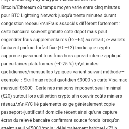
Bitcoin/Ethereum où temps moyen varie entre cinq minutes
pour BTC Lightning Network jusqu’à trente minutes durant
congestion réseau.\n\nFrais associés diffèrent fortement :
carte bancaire souvent gratuite côté dépôt mais peut
engendrer frais supplémentaires (€2–€4) au retrait ; e-wallets
facturent parfois forfait fixe (€0–€2) tandis que crypto
supprime quasiment tous frais hors spread interne appliqué
par certaines plateformes (~0·25 %).\n\nLimites
quotidiennes/mensuelles typiques varient suivant méthode —
exemple ：Skrill max retrait quotidien €3000 vs carte Visa max
mensuel €5000 . Certaines maisons imposent seuil minimal
(€20) surtout lors utilisation crypto afin couvrir coûts miniers
réseau.\n\nKYC lié paiements exige généralement copie
passeport+justificatif domicile récent ainsi qu’une capture
écran du relevé bancaire confirmant source fonds lorsqu’on
atteint seuil >€5000/mois ; délai traitement habituel ≤72 h