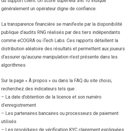
du support client. Un score supérieur à 8/10 indique
généralement un opérateur digne de confiance.
La transparence financière se manifeste par la disponibilité
publique d’audits RNG réalisés par des tiers indépendants
comme eCOGRA ou iTech Labs. Ces rapports détaillent la
distribution aléatoire des résultats et permettent aux joueurs
d’assurer qu’aucune manipulation n’est présente dans les
algorithmes.
Sur la page « À propos » ou dans la FAQ du site choisi,
recherchez des indicateurs tels que :
– La date d’obtention de la licence et son numéro
d’enregistrement
– Les partenaires bancaires ou processeurs de paiement
utilisés
– Les procédures de vérification KYC clairement expliquées