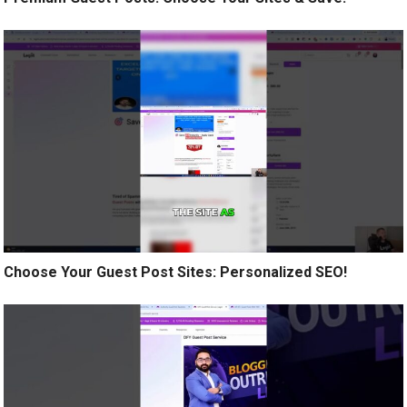
Choose Your Guest Post Sites: Personalized SEO!