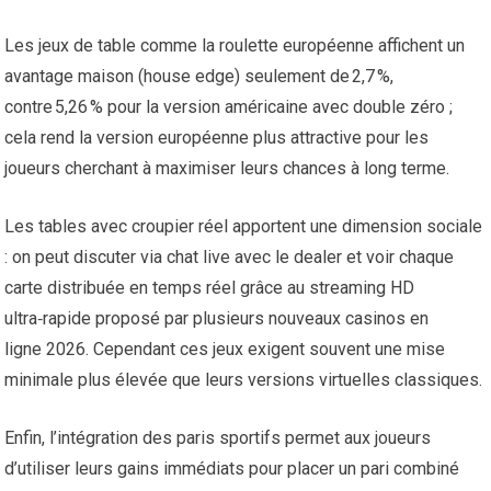
Les jeux de table comme la roulette européenne affichent un
avantage maison (house edge) seulement de 2,7 %,
contre 5,26 % pour la version américaine avec double zéro ;
cela rend la version européenne plus attractive pour les
joueurs cherchant à maximiser leurs chances à long terme.
Les tables avec croupier réel apportent une dimension sociale
: on peut discuter via chat live avec le dealer et voir chaque
carte distribuée en temps réel grâce au streaming HD
ultra‑rapide proposé par plusieurs nouveaux casinos en
ligne 2026. Cependant ces jeux exigent souvent une mise
minimale plus élevée que leurs versions virtuelles classiques.
Enfin, l’intégration des paris sportifs permet aux joueurs
d’utiliser leurs gains immédiats pour placer un pari combiné