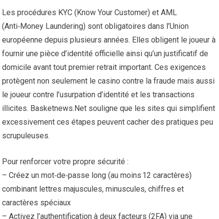
Les procédures KYC (Know Your Customer) et AML
(Anti‑Money Laundering) sont obligatoires dans l’Union
européenne depuis plusieurs années. Elles obligent le joueur à
fournir une pièce d’identité officielle ainsi qu’un justificatif de
domicile avant tout premier retrait important. Ces exigences
protègent non seulement le casino contre la fraude mais aussi
le joueur contre l’usurpation d’identité et les transactions
illicites. Basketnews.Net souligne que les sites qui simplifient
excessivement ces étapes peuvent cacher des pratiques peu
scrupuleuses.
Pour renforcer votre propre sécurité :
– Créez un mot‑de‑passe long (au moins 12 caractères)
combinant lettres majuscules, minuscules, chiffres et
caractères spéciaux
– Activez l’authentification à deux facteurs (2FA) via une