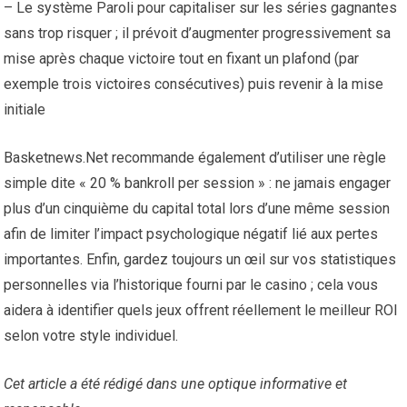
– Le système Paroli pour capitaliser sur les séries gagnantes
sans trop risquer ; il prévoit d’augmenter progressivement sa
mise après chaque victoire tout en fixant un plafond (par
exemple trois victoires consécutives) puis revenir à la mise
initiale
Basketnews.Net recommande également d’utiliser une règle
simple dite « 20 % bankroll per session » : ne jamais engager
plus d’un cinquième du capital total lors d’une même session
afin de limiter l’impact psychologique négatif lié aux pertes
importantes. Enfin, gardez toujours un œil sur vos statistiques
personnelles via l’historique fourni par le casino ; cela vous
aidera à identifier quels jeux offrent réellement le meilleur ROI
selon votre style individuel.
Cet article a été rédigé dans une optique informative et