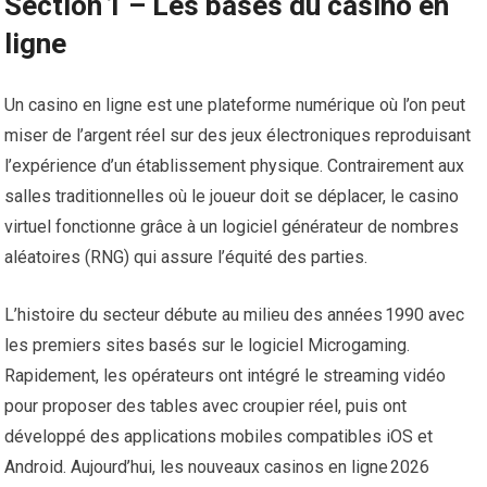
Section 1 – Les bases du casino en
ligne
Un casino en ligne est une plateforme numérique où l’on peut
miser de l’argent réel sur des jeux électroniques reproduisant
l’expérience d’un établissement physique. Contrairement aux
salles traditionnelles où le joueur doit se déplacer, le casino
virtuel fonctionne grâce à un logiciel générateur de nombres
aléatoires (RNG) qui assure l’équité des parties.
L’histoire du secteur débute au milieu des années 1990 avec
les premiers sites basés sur le logiciel Microgaming.
Rapidement, les opérateurs ont intégré le streaming vidéo
pour proposer des tables avec croupier réel, puis ont
développé des applications mobiles compatibles iOS et
Android. Aujourd’hui, les nouveaux casinos en ligne 2026