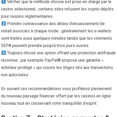
Vérifier que la méthode choisie est prise en charge par le
casino sélectionné ; certains sites refusent les crypto‑dépôts
pour raisons réglementaires
Prendre connaissance des délais d’encaissement/de
retrait associés à chaque mode ; généralement les e‑wallets
sont traités sous quelques minutes tandis que les virements
SEPA peuvent prendre jusqu’à trois jours ouvrés
Toujours choisir une option offrant une protection antifraude
reconnue ; par exemple PayPal® propose une garantie «
acheteur protégé » qui couvre les litiges liés aux transactions
non autorisées
En suivant ces recommandations vous profiterez pleinement
du nouveau paysage financier offert par les casinos en ligne
nouveau tout en conservant votre tranquillité d’esprit.