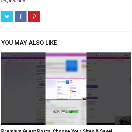
responsable.
YOU MAY ALSO LIKE
Premium Guest Posts: Choose Your Sites & Save!