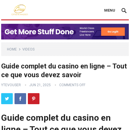
MENU
HOME
VIDEOS
Guide complet du casino en ligne – Tout
ce que vous devez savoir
YTEVOUSER
JUN 21, 2025
COMMENTS OFF
Guide complet du casino en
ligne – Tout ce que vous devez