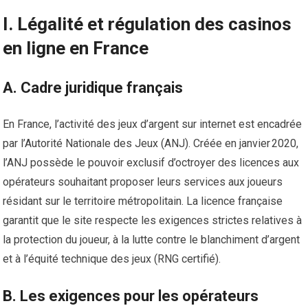
I. Légalité et régulation des casinos
en ligne en France
A. Cadre juridique français
En France, l’activité des jeux d’argent sur internet est encadrée
par l’Autorité Nationale des Jeux (ANJ). Créée en janvier 2020,
l’ANJ possède le pouvoir exclusif d’octroyer des licences aux
opérateurs souhaitant proposer leurs services aux joueurs
résidant sur le territoire métropolitain. La licence française
garantit que le site respecte les exigences strictes relatives à
la protection du joueur, à la lutte contre le blanchiment d’argent
et à l’équité technique des jeux (RNG certifié).
B. Les exigences pour les opérateurs