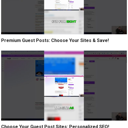
Premium Guest Posts: Choose Your Sites & Save!
Choose Your Guest Post Sites: Personalized SEO!