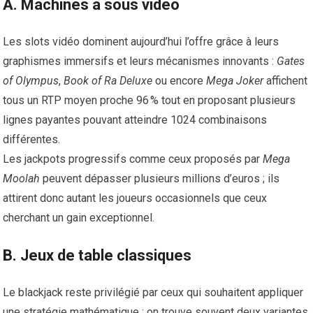
A. Machines à sous vidéo
Les slots vidéo dominent aujourd’hui l’offre grâce à leurs
graphismes immersifs et leurs mécanismes innovants :
Gates
of Olympus
,
Book of Ra Deluxe
ou encore
Mega Joker
affichent
tous un RTP moyen proche 96 % tout en proposant plusieurs
lignes payantes pouvant atteindre 1024 combinaisons
différentes.
Les jackpots progressifs comme ceux proposés par
Mega
Moolah
peuvent dépasser plusieurs millions d’euros ; ils
attirent donc autant les joueurs occasionnels que ceux
cherchant un gain exceptionnel.
B. Jeux de table classiques
Le blackjack reste privilégié par ceux qui souhaitent appliquer
une stratégie mathématique ; on trouve souvent deux variantes