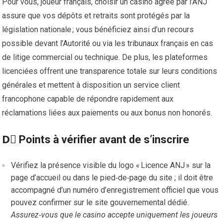
Pour vous, joueur français, choisir un casino agréé par l’ANJ
assure que vos dépôts et retraits sont protégés par la
législation nationale ; vous bénéficiez ainsi d’un recours
possible devant l’Autorité ou via les tribunaux français en cas
de litige commercial ou technique. De plus, les plateformes
licenciées offrent une transparence totale sur leurs conditions
générales et mettent à disposition un service client
francophone capable de répondre rapidement aux
réclamations liées aux paiements ou aux bonus non honorés.
D️⃣ Points à vérifier avant de s’inscrire
Vérifiez la présence visible du logo « Licence ANJ » sur la
page d’accueil ou dans le pied‑de‑page du site ; il doit être
accompagné d’un numéro d’enregistrement officiel que vous
pouvez confirmer sur le site gouvernemental dédié.
Assurez‑vous que le casino accepte uniquement les joueurs