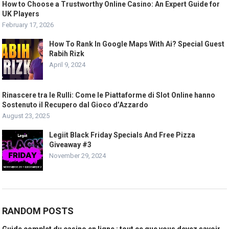
How to Choose a Trustworthy Online Casino: An Expert Guide for
UK Players
February 17, 2026
How To Rank In Google Maps With Ai? Special Guest
Rabih Rizk
April 9, 2024
Rinascere tra le Rulli: Come le Piattaforme di Slot Online hanno
Sostenuto il Recupero dal Gioco d’Azzardo
August 23, 2025
Legiit Black Friday Specials And Free Pizza
Giveaway #3
November 29, 2024
RANDOM POSTS
Guide complet du casino en ligne : tout ce que vous devez savoir