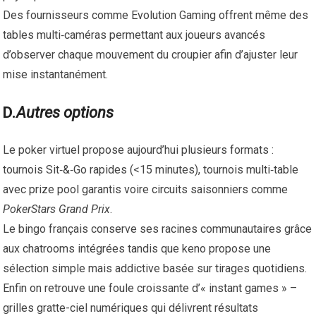
Des fournisseurs comme Evolution Gaming offrent même des
tables multi‑caméras permettant aux joueurs avancés
d’observer chaque mouvement du croupier afin d’ajuster leur
mise instantanément.
D.
Autres options
Le poker virtuel propose aujourd’hui plusieurs formats :
tournois Sit‑&‑Go rapides (<15 minutes), tournois multi‑table
avec prize pool garantis voire circuits saisonniers comme
PokerStars Grand Prix
.
Le bingo français conserve ses racines communautaires grâce
aux chatrooms intégrées tandis que keno propose une
sélection simple mais addictive basée sur tirages quotidiens.
Enfin on retrouve une foule croissante d’« instant games » –
grilles gratte-ciel numériques qui délivrent résultats