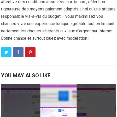
attentive des conditions associées aux bonus , sélection
rigoureuse des moyens paiement adaptés ainsi qu’une attitude
responsable vis-à-vis du budget – vous maximisez vos
chances vivre une expérience ludique agréable tout en limitant
nettement les risques inhérents aux jeux d’argent sur Internet .
Bonne chance et surtout jouez avec modération !
YOU MAY ALSO LIKE