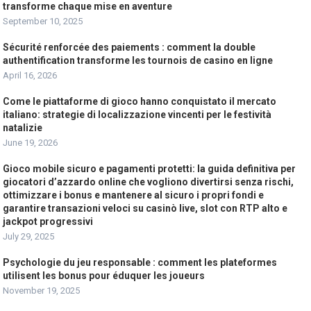
transforme chaque mise en aventure
September 10, 2025
Sécurité renforcée des paiements : comment la double
authentification transforme les tournois de casino en ligne
April 16, 2026
Come le piattaforme di gioco hanno conquistato il mercato
italiano: strategie di localizzazione vincenti per le festività
natalizie
June 19, 2026
Gioco mobile sicuro e pagamenti protetti: la guida definitiva per
giocatori d’azzardo online che vogliono divertirsi senza rischi,
ottimizzare i bonus e mantenere al sicuro i propri fondi e
garantire transazioni veloci su casinò live, slot con RTP alto e
jackpot progressivi
July 29, 2025
Psychologie du jeu responsable : comment les plateformes
utilisent les bonus pour éduquer les joueurs
November 19, 2025