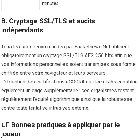
minutes
B. Cryptage SSL/TLS et audits
indépendants
Tous les sites recommandés par Basketnews.Net utilisent
obligatoirement un cryptage SSL/TLS AES‑256 bits afin que
vos informations personnelles soient transmises sous forme
chiffrée entre votre navigateur et leurs serveurs.
L’obtention des certifications eCOGRA ou iTech Labs constitue
également un gage supplémentaire : ces organismes testent
régulièrement l’équité algorithmique ainsi que la robustesse
contre toute tentative intrusives externe.
C️⃣ Bonnes pratiques à appliquer par le
joueur