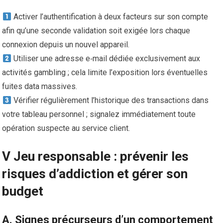
Activer l’authentification à deux facteurs sur son compte
afin qu’une seconde validation soit exigée lors chaque
connexion depuis un nouvel appareil.
Utiliser une adresse e‑mail dédiée exclusivement aux
activités gambling ; cela limite l’exposition lors éventuelles
fuites data massives.
Vérifier régulièrement l’historique des transactions dans
votre tableau personnel ; signalez immédiatement toute
opération suspecte au service client.
V Jeu responsable : prévenir les
risques d’addiction et gérer son
budget
A. Signes précurseurs d’un comportement