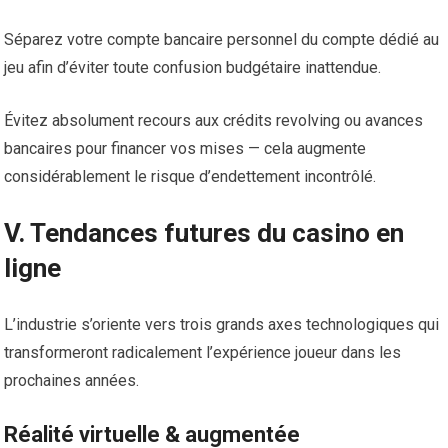
Séparez votre compte bancaire personnel du compte dédié au
jeu afin d’éviter toute confusion budgétaire inattendue.
Évitez absolument recours aux crédits revolving ou avances
bancaires pour financer vos mises — cela augmente
considérablement le risque d’endettement incontrôlé.
V. Tendances futures du casino en
ligne
L’industrie s’oriente vers trois grands axes technologiques qui
transformeront radicalement l’expérience joueur dans les
prochaines années.
Réalité virtuelle & augmentée