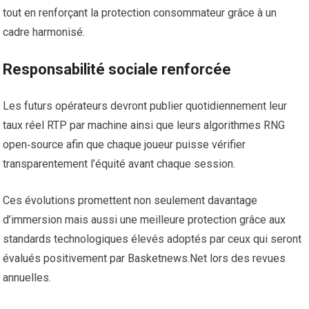
tout en renforçant la protection consommateur grâce à un
cadre harmonisé.
Responsabilité sociale renforcée
Les futurs opérateurs devront publier quotidiennement leur
taux réel RTP par machine ainsi que leurs algorithmes RNG
open‑source afin que chaque joueur puisse vérifier
transparentement l’équité avant chaque session.
Ces évolutions promettent non seulement davantage
d’immersion mais aussi une meilleure protection grâce aux
standards technologiques élevés adoptés par ceux qui seront
évalués positivement par Basketnews.Net lors des revues
annuelles.