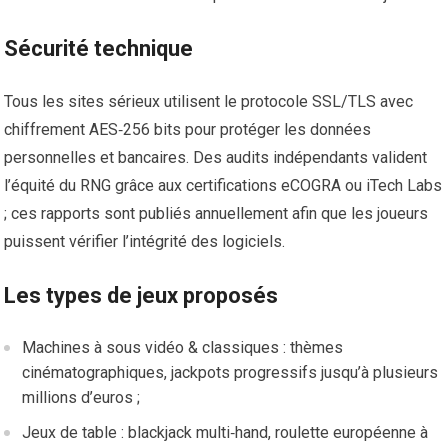
Sécurité technique
Tous les sites sérieux utilisent le protocole SSL/TLS avec
chiffrement AES‑256 bits pour protéger les données
personnelles et bancaires. Des audits indépendants valident
l’équité du RNG grâce aux certifications eCOGRA ou iTech Labs
; ces rapports sont publiés annuellement afin que les joueurs
puissent vérifier l’intégrité des logiciels.
Les types de jeux proposés
Machines à sous vidéo & classiques : thèmes
cinématographiques, jackpots progressifs jusqu’à plusieurs
millions d’euros ;
Jeux de table : blackjack multi‑hand, roulette européenne à