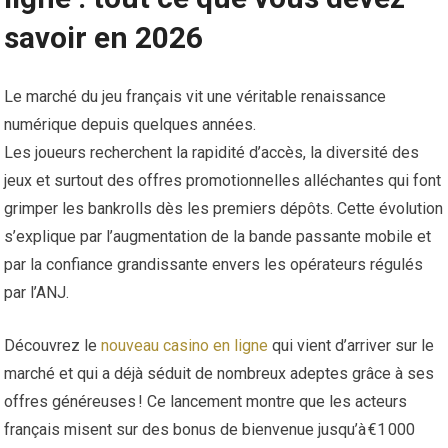
savoir en 2026
Le marché du jeu français vit une véritable renaissance
numérique depuis quelques années.
Les joueurs recherchent la rapidité d’accès, la diversité des
jeux et surtout des offres promotionnelles alléchantes qui font
grimper les bankrolls dès les premiers dépôts. Cette évolution
s’explique par l’augmentation de la bande passante mobile et
par la confiance grandissante envers les opérateurs régulés
par l’ANJ.
Découvrez le
nouveau casino en ligne
qui vient d’arriver sur le
marché et qui a déjà séduit de nombreux adeptes grâce à ses
offres généreuses ! Ce lancement montre que les acteurs
français misent sur des bonus de bienvenue jusqu’à €1 000