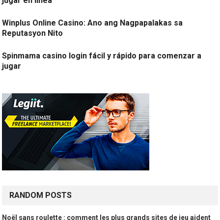
jugar en línea
Winplus Online Casino: Ano ang Nagpapalakas sa
Reputasyon Nito
Spinmama casino login fácil y rápido para comenzar a
jugar
RANDOM POSTS
Noël sans roulette : comment les plus grands sites de jeu aident