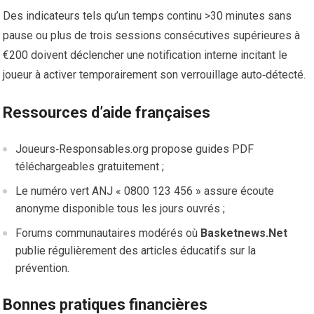
Des indicateurs tels qu’un temps continu >30 minutes sans
pause ou plus de trois sessions consécutives supérieures à
€200 doivent déclencher une notification interne incitant le
joueur à activer temporairement son verrouillage auto‑détecté.
Ressources d’aide françaises
Joueurs‑Responsables.org propose guides PDF
téléchargeables gratuitement ;
Le numéro vert ANJ « 0800 123 456 » assure écoute
anonyme disponible tous les jours ouvrés ;
Forums communautaires modérés où
Basketnews.Net
publie régulièrement des articles éducatifs sur la
prévention.
Bonnes pratiques financières