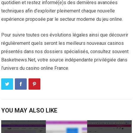
quotidien et restez informé(e)s des dernières avancées
techniques afin d’exploiter pleinement chaque nouvelle
expérience proposée par le secteur moderne du jeu online.
Pour suivre toutes ces évolutions légales ainsi que découvrir
régulièrement quels seront les meilleurs nouveaux casinos
présentés dans nos dossiers spécialisés, consultez souvent
Basketnews.Net, votre source indépendante privilégiée dans
l’univers du casino online France.​
YOU MAY ALSO LIKE