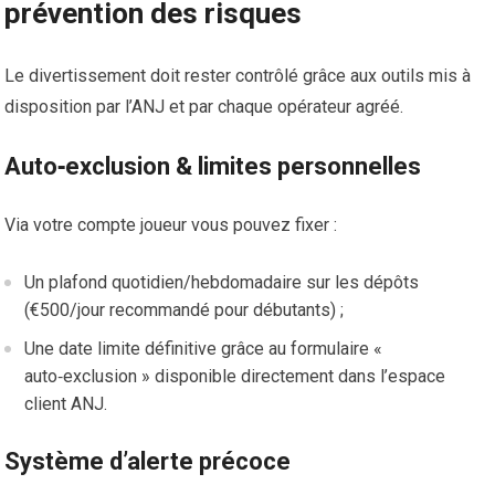
prévention des risques
Le divertissement doit rester contrôlé grâce aux outils mis à
disposition par l’ANJ et par chaque opérateur agréé.
Auto‑exclusion & limites personnelles
Via votre compte joueur vous pouvez fixer :
Un plafond quotidien/hebdomadaire sur les dépôts
(€500/jour recommandé pour débutants) ;
Une date limite définitive grâce au formulaire «
auto‑exclusion » disponible directement dans l’espace
client ANJ.
Système d’alerte précoce