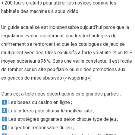
+ 200 tours gratuits pour attirer les novices comme les
habitués des machines à sous vidéo.
Un guide actualisé est indispensable aujourd’hui parce que la
législation évolue rapidement, que les technologies de
chiffrement se renforcent et que les catalogues de jeux se
multiplient avec des titres exclusifs à forte volatilité et un RTP
moyen supérieur à 96 %. Sans une veille constante, il est facile
de tomber sur un site peu fiable ou sur des promotions aux
exigences de mise abusives (« wagering »).
Dans cet article nous décortiquons cinq grandes parties :
Les bases du casino en ligne ;
Les critères pour choisir le meilleur site ;
Les stratégies gagnantes selon chaque type de jeu ;
La gestion responsable du jeu ;