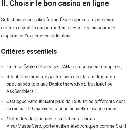
II. Choisir le bon casino en ligne
Sélectionner une plateforme fiable repose sur plusieurs
critères objectifs qui permettent d’éviter les arnaques et
d’optimiser l’expérience utilisateur.
Critères essentiels
Licence fiable délivrée par l’ANJ ou équivalent européen ;
Réputation mesurée par les avis clients sur des sites
spécialisés tels que
Basketnews.Net
, Trustpilot ou
AskGamblers ;
Catalogue varié incluant plus de 1500 titres différents dont
au moins 200 machines à sous nouvelles chaque mois ;
Méthodes de paiement diversifiées : cartes
Visa/MasterCard, portefeuilles électroniques comme Skrill