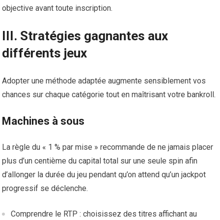
objective avant toute inscription.
III. Stratégies gagnantes aux
différents jeux
Adopter une méthode adaptée augmente sensiblement vos
chances sur chaque catégorie tout en maîtrisant votre bankroll.
Machines à sous
La règle du « 1 % par mise » recommande de ne jamais placer
plus d’un centième du capital total sur une seule spin afin
d’allonger la durée du jeu pendant qu’on attend qu’un jackpot
progressif se déclenche.
Comprendre le RTP : choisissez des titres affichant au