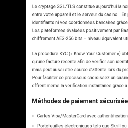
Le cryptage SSL/TLS constitue aujourd’hui la no
entre votre appareil et le serveur du casino… En p
identifiants ni vos coordonnées bancaires grâc
Les plateformes évaluées positivement par Bas
chiffrement AES‑256 bits – niveau équivalent uti
La procédure KYC (« Know‑Your‑Customer ») oblige
qu’une facture récente afin de vérifier son identi
mais peut aussi être source d’attente lors du pre
Pour faciliter ce processus choisissez un casino
offrent même la vérification instantanée grâce à
Méthodes de paiement sécurisé
Cartes Visa/MasterCard avec authentification
Portefeuilles électroniques tels que Skrill o