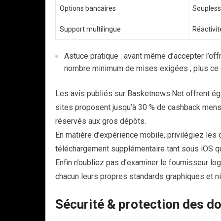
Options bancaires
Souplesse
Support multilingue
Réactivit
Astuce pratique : avant même d’accepter l’off
nombre minimum de mises exigées ; plus ce ch
Les avis publiés sur Basketnews.Net offrent ég
sites proposent jusqu’à 30 % de cashback mensue
réservés aux gros dépôts.
En matière d’expérience mobile, privilégiez les
téléchargement supplémentaire tant sous iOS q
Enfin n’oubliez pas d’examiner le fournisseur log
chacun leurs propres standards graphiques et niv
Sécurité & protection des 