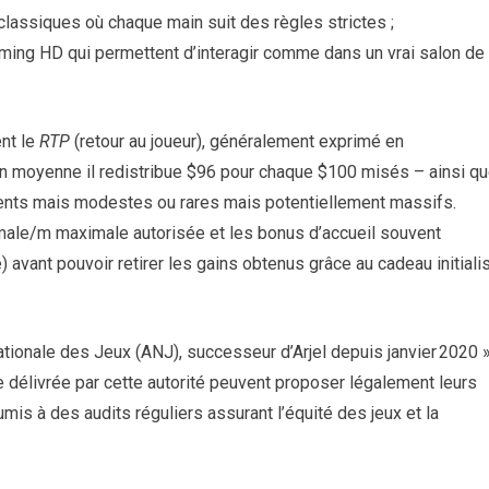
 classiques où chaque main suit des règles strictes ;
eaming HD qui permettent d’interagir comme dans un vrai salon de
ent le
RTP
(retour au joueur), généralement exprimé en
u’en moyenne il redistribue $96 pour chaque $100 misés – ainsi q
équents mais modestes ou rares mais potentiellement massifs.
imale/m maximale autorisée et les bonus d’accueil souvent
 avant pouvoir retirer les gains obtenus grâce au cadeau initiali
Nationale des Jeux (ANJ), successeur d’Arjel depuis janvier 2020 »
e délivrée par cette autorité peuvent proposer légalement leurs
mis à des audits réguliers assurant l’équité des jeux et la