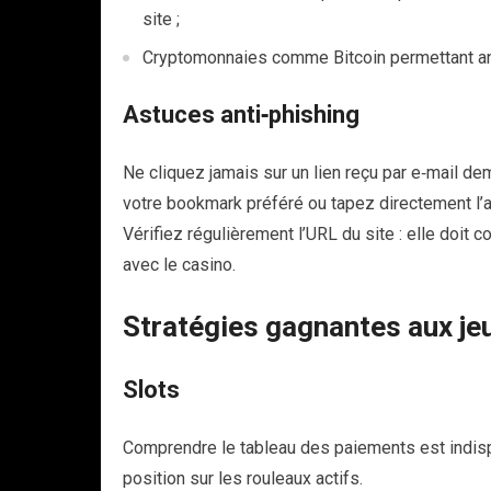
site ;
Cryptomonnaies comme Bitcoin permettant anon
Astuces anti‑phishing
Ne cliquez jamais sur un lien reçu par e‑mail d
votre bookmark préféré ou tapez directement l’a
Vérifiez régulièrement l’URL du site : elle doit
avec le casino.
Stratégies gagnantes aux je
Slots
Comprendre le tableau des paiements est indis
position sur les rouleaux actifs.