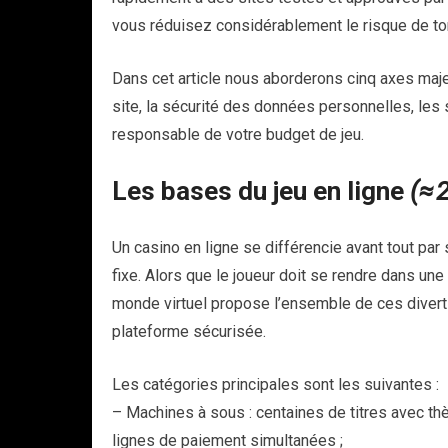
vous réduisez considérablement le risque de t
Dans cet article nous aborderons cinq axes majeur
site, la sécurité des données personnelles, les 
responsable de votre budget de jeu.
Les bases du jeu en ligne
(≈ 
Un casino en ligne se différencie avant tout par 
fixe. Alors que le joueur doit se rendre dans une
monde virtuel propose l’ensemble de ces diver
plateforme sécurisée.
Les catégories principales sont les suivantes :
– Machines à sous : centaines de titres avec th
lignes de paiement simultanées ;