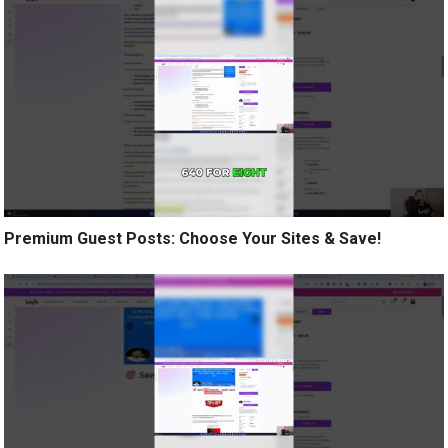
Premium Guest Posts: Choose Your Sites & Save!