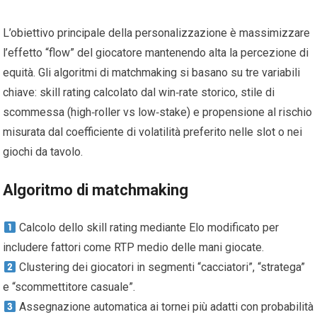
L’obiettivo principale della personalizzazione è massimizzare
l’effetto “flow” del giocatore mantenendo alta la percezione di
equità. Gli algoritmi di matchmaking si basano su tre variabili
chiave: skill rating calcolato dal win‑rate storico, stile di
scommessa (high‑roller vs low‑stake) e propensione al rischio
misurata dal coefficiente di volatilità preferito nelle slot o nei
giochi da tavolo.
Algoritmo di matchmaking
Calcolo dello skill rating mediante Elo modificato per
includere fattori come RTP medio delle mani giocate.
Clustering dei giocatori in segmenti “cacciatori”, “stratega”
e “scommettitore casuale”.
Assegnazione automatica ai tornei più adatti con probabilità