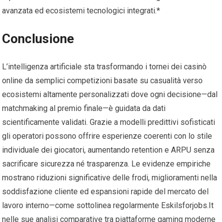
avanzata ed ecosistemi tecnologici integrati.*
Conclusione
L’intelligenza artificiale sta trasformando i tornei dei casinò
online da semplici competizioni basate su casualità verso
ecosistemi altamente personalizzati dove ogni decisione—dal
matchmaking al premio finale—è guidata da dati
scientificamente validati. Grazie a modelli predittivi sofisticati
gli operatori possono offrire esperienze coerenti con lo stile
individuale dei giocatori, aumentando retention e ARPU senza
sacrificare sicurezza né trasparenza. Le evidenze empiriche
mostrano riduzioni significative delle frodi, miglioramenti nella
soddisfazione cliente ed espansioni rapide del mercato del
lavoro interno—come sottolinea regolarmente Eskilsforjobs.It
nelle sue analisi comparative tra piattaforme gaming moderne