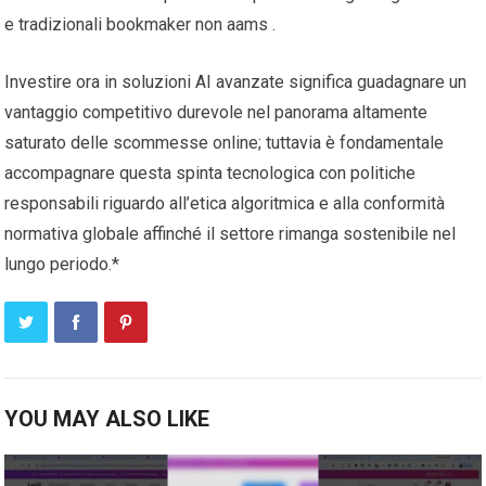
e tradizionali bookmaker non aams .
Investire ora in soluzioni AI avanzate significa guadagnare un
vantaggio competitivo durevole nel panorama altamente
saturato delle scommesse online; tuttavia è fondamentale
accompagnare questa spinta tecnologica con politiche
responsabili riguardo all’etica algoritmica e alla conformità
normativa globale affinché il settore rimanga sostenibile nel
lungo periodo.*
YOU MAY ALSO LIKE