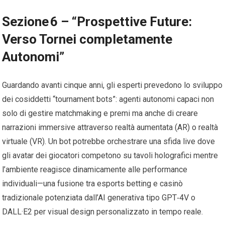
Sezione 6 – “Prospettive Future:
Verso Tornei completamente
Autonomi”
Guardando avanti cinque anni, gli esperti prevedono lo sviluppo
dei cosiddetti “tournament bots”: agenti autonomi capaci non
solo di gestire matchmaking e premi ma anche di creare
narrazioni immersive attraverso realtà aumentata (AR) o realtà
virtuale (VR). Un bot potrebbe orchestrare una sfida live dove
gli avatar dei giocatori competono su tavoli holografici mentre
l’ambiente reagisce dinamicamente alle performance
individuali—una fusione tra esports betting e casinò
tradizionale potenziata dall’AI generativa tipo GPT‑4V o
DALL·E​2 per visual design personalizzato in tempo reale.