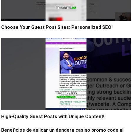
Choose Your Guest Post Sites: Personalized SEO!
High-Quality Guest Posts with Unique Content!
Beneficios de aplicar un dendera casino promo code al