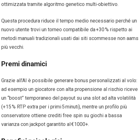
ottimizzata tramite algoritmo genetico multi‑obiettivo.
Questa procedura riduce il tempo medio necessario perché un
nuovo utente trovi un torneo compatibile da +30 % rispetto ai
metodi manuali tradizionali usati dai siti scommesse non aams
più vecchi.
Premi dinamici
Grazie all’AI è possibile generare bonus personalizzati al volo:
ad esempio un giocatore con alta propensione al rischio riceve
un “boost” temporaneo del payout su una slot ad alta volatilità
(+15 % RTP extra per i primi 5 minuti), mentre un profilo più
conservatore ottiene crediti free spin su giochi a bassa
varianza con jackpot garantito al €1000+.