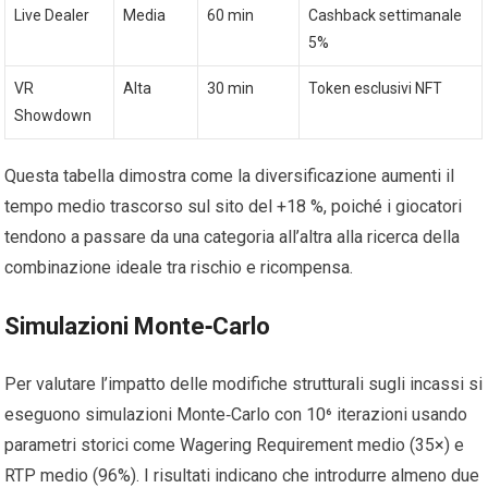
Live Dealer
Media
60 min
Cashback settimanale
5%
VR
Alta
30 min
Token esclusivi NFT
Showdown
Questa tabella dimostra come la diversificazione aumenti il
tempo medio trascorso sul sito del +18 %, poiché i giocatori
tendono a passare da una categoria all’altra alla ricerca della
combinazione ideale tra rischio e ricompensa.
Simulazioni Monte‑Carlo
Per valutare l’impatto delle modifiche strutturali sugli incassi si
eseguono simulazioni Monte‑Carlo con 10⁶ iterazioni usando
parametri storici come Wagering Requirement medio (35×) e
RTP medio (96%). I risultati indicano che introdurre almeno due