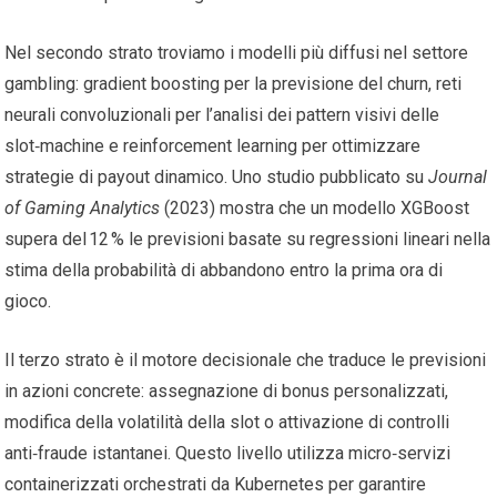
Nel secondo strato troviamo i modelli più diffusi nel settore
gambling: gradient boosting per la previsione del churn, reti
neurali convoluzionali per l’analisi dei pattern visivi delle
slot‑machine e reinforcement learning per ottimizzare
strategie di payout dinamico. Uno studio pubblicato su
Journal
of Gaming Analytics
(2023) mostra che un modello XGBoost
supera del 12 % le previsioni basate su regressioni lineari nella
stima della probabilità di abbandono entro la prima ora di
gioco.
Il terzo strato è il motore decisionale che traduce le previsioni
in azioni concrete: assegnazione di bonus personalizzati,
modifica della volatilità della slot o attivazione di controlli
anti‑fraude istantanei. Questo livello utilizza micro‑servizi
containerizzati orchestrati da Kubernetes per garantire