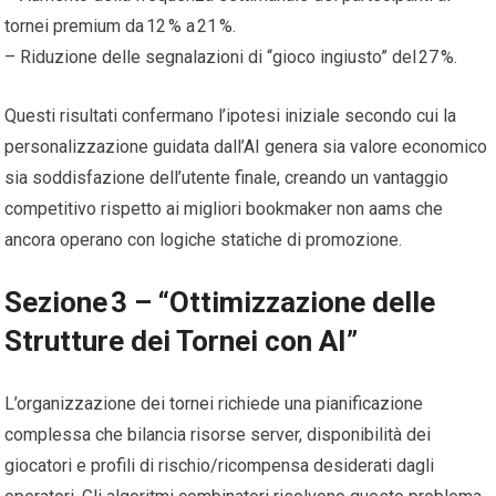
tornei premium da 12 % a 21 %.
– Riduzione delle segnalazioni di “gioco ingiusto” del 27 %.
Questi risultati confermano l’ipotesi iniziale secondo cui la
personalizzazione guidata dall’AI genera sia valore economico
sia soddisfazione dell’utente finale, creando un vantaggio
competitivo rispetto ai migliori bookmaker non aams che
ancora operano con logiche statiche di promozione.
Sezione 3 – “Ottimizzazione delle
Strutture dei Tornei con AI”
L’organizzazione dei tornei richiede una pianificazione
complessa che bilancia risorse server, disponibilità dei
giocatori e profili di rischio/ricompensa desiderati dagli