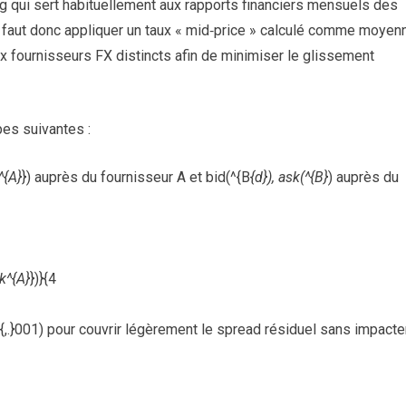
g qui sert habituellement aux rapports financiers mensuels des
l faut donc appliquer un taux « mid‑price » calculé comme moyen
ux fournisseurs FX distincts afin de minimiser le glissement
pes suivantes :
^{A}
}) auprès du fournisseur A et bid(^{B
{d}), ask(^{B}
) auprès du
k^{A}
})}{4
0{,.}001) pour couvrir légèrement le spread résiduel sans impacte