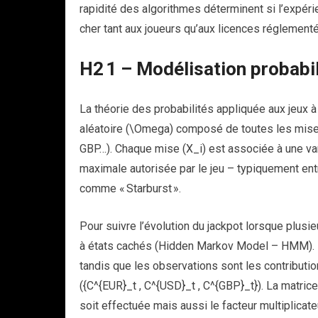
rapidité des algorithmes déterminent si l’expérie
cher tant aux joueurs qu’aux licences réglementé
H2 1 – Modélisation probabi
La théorie des probabilités appliquée aux jeux à
aléatoire (\Omega) composé de toutes les mise
GBP…). Chaque mise (X_i) est associée à une vari
maximale autorisée par le jeu – typiquement en
comme « Starburst ».
Pour suivre l’évolution du jackpot lorsque plus
à états cachés (Hidden Markov Model – HMM). L’ét
tandis que les observations sont les contributi
({C^{EUR}_t , C^{USD}_t , C^{GBP}_t}). La matric
soit effectuée mais aussi le facteur multiplicate