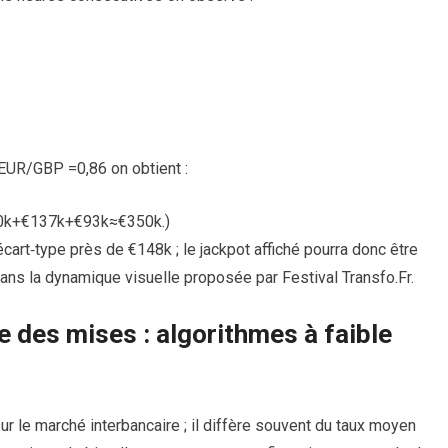
EUR/GBP =0,86 on obtient :
120k+€137k+€93k≈€350k.)
rt‑type près de €148k ; le jackpot affiché pourra donc être
s la dynamique visuelle proposée par Festival Transfo.Fr.
 des mises : algorithmes à faible
ur le marché interbancaire ; il diffère souvent du taux moyen