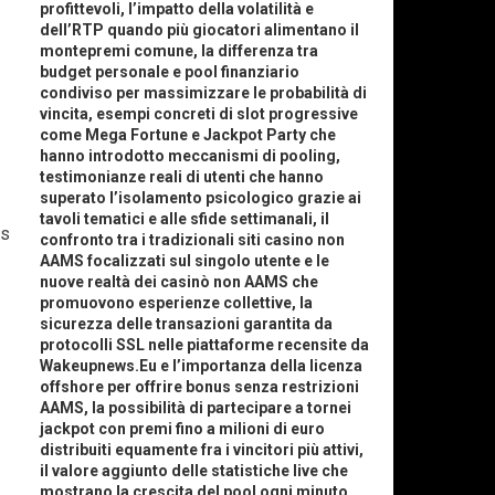
profittevoli, l’impatto della volatilità e
dell’RTP quando più giocatori alimentano il
montepremi comune, la differenza tra
budget personale e pool finanziario
condiviso per massimizzare le probabilità di
vincita, esempi concreti di slot progressive
come Mega Fortune e Jackpot Party che
hanno introdotto meccanismi di pooling,
testimonianze reali di utenti che hanno
superato l’isolamento psicologico grazie ai
tavoli tematici e alle sfide settimanali, il
ns
confronto tra i tradizionali siti casino non
AAMS focalizzati sul singolo utente e le
nuove realtà dei casinò non AAMS che
promuovono esperienze collettive, la
sicurezza delle transazioni garantita da
protocolli SSL nelle piattaforme recensite da
Wakeupnews.Eu e l’importanza della licenza
offshore per offrire bonus senza restrizioni
AAMS, la possibilità di partecipare a tornei
jackpot con premi fino a milioni di euro
distribuiti equamente fra i vincitori più attivi,
il valore aggiunto delle statistiche live che
mostrano la crescita del pool ogni minuto