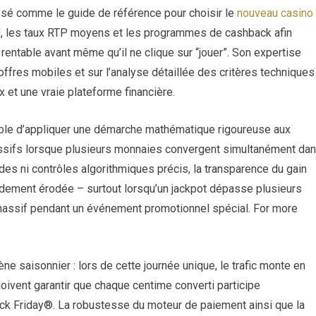
osé comme le guide de référence pour choisir le
nouveau casino
J, les taux RTP moyens et les programmes de cashback afin
 rentable avant même qu’il ne clique sur “jouer”. Son expertise
ffres mobiles et sur l’analyse détaillée des critères techniques
x et une vraie plateforme financière.
sable d’appliquer une démarche mathématique rigoureuse aux
ssifs lorsque plusieurs monnaies convergent simultanément da
s ni contrôles algorithmiques précis, la transparence du gain
idement érodée – surtout lorsqu’un jackpot dépasse plusieurs
x massif pendant un événement promotionnel spécial. For more
ne saisonnier : lors de cette journée unique, le trafic monte en
oivent garantir que chaque centime converti participe
lack Friday®. La robustesse du moteur de paiement ainsi que la