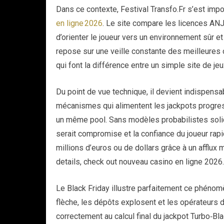
Dans ce contexte, Festival Transfo.Fr s’est imp
en ligne 2026
. Le site compare les licences AN
d’orienter le joueur vers un environnement sûr et
repose sur une veille constante des meilleures o
qui font la différence entre un simple site de jeu
Du point de vue technique, il devient indispen
mécanismes qui alimentent les jackpots progre
un même pool. Sans modèles probabilistes solide
serait compromise et la confiance du joueur rap
millions d’euros ou de dollars grâce à un afflu
details, check out nouveau casino en ligne 2026.
Le Black Friday illustre parfaitement ce phénomè
flèche, les dépôts explosent et les opérateurs d
correctement au calcul final du jackpot Turbo‑B