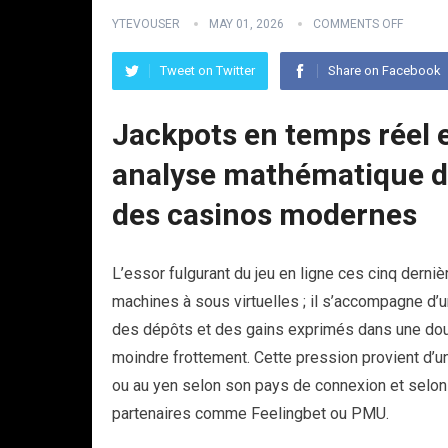
YTEVOUSER
MAY 01, 2026
COMMENTS OFF
Tweet on Twitter
Share on Facebook
Jackpots en temps réel e
analyse mathématique d
des casinos modernes
L’essor fulgurant du jeu en ligne ces cinq derniè
machines à sous virtuelles ; il s’accompagne d’
des dépôts et des gains exprimés dans une douz
moindre frottement. Cette pression provient d’un
ou au yen selon son pays de connexion et selon
partenaires comme Feelingbet ou PMU.