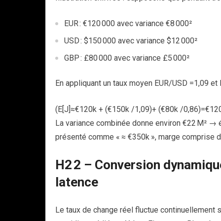
EUR : €120 000 avec variance €8 000²
USD : $150 000 avec variance $12 000²
GBP : £80 000 avec variance £5 000²
En appliquant un taux moyen EUR/USD =1,09 et 
(E[J]≈€120k + (€150k /1,09)+ (€80k /0,86)=€
La variance combinée donne environ €22 M² → éca
présenté comme « ≈ €350k », marge comprise dan
H2 2 – Conversion dynamique
latence
Le taux de change réel fluctue continuellement s