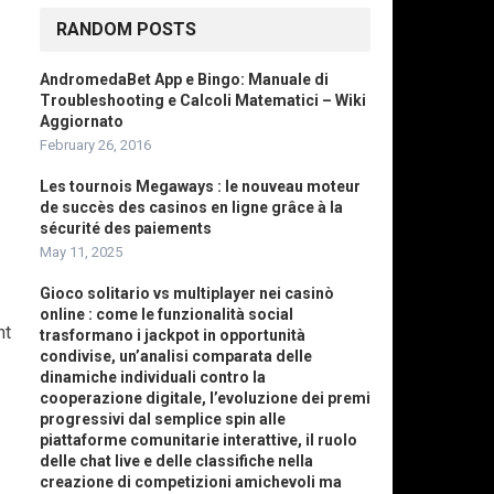
RANDOM POSTS
AndromedaBet App e Bingo: Manuale di
Troubleshooting e Calcoli Matematici – Wiki
Aggiornato
February 26, 2016
Les tournois Megaways : le nouveau moteur
de succès des casinos en ligne grâce à la
sécurité des paiements
May 11, 2025
Gioco solitario vs multiplayer nei casinò
online : come le funzionalità social
nt
trasformano i jackpot in opportunità
condivise, un’analisi comparata delle
dinamiche individuali contro la
cooperazione digitale, l’evoluzione dei premi
progressivi dal semplice spin alle
piattaforme comunitarie interattive, il ruolo
delle chat live e delle classifiche nella
creazione di competizioni amichevoli ma