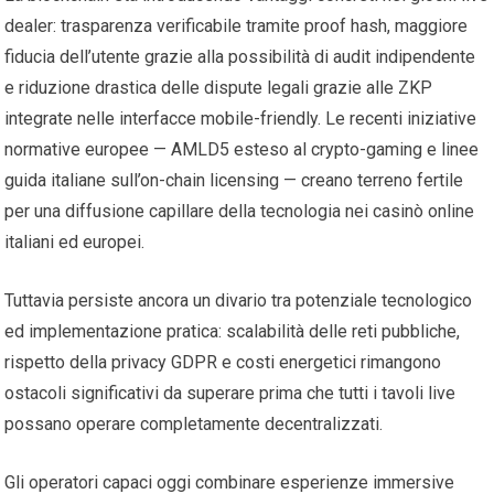
dealer: trasparenza verificabile tramite proof hash, maggiore
fiducia dell’utente grazie alla possibilità di audit indipendente
e riduzione drastica delle dispute legali grazie alle ZKP
integrate nelle interfacce mobile-friendly. Le recenti iniziative
normative europee — AMLD5 esteso al crypto-gaming e linee
guida italiane sull’on-chain licensing — creano terreno fertile
per una diffusione capillare della tecnologia nei casinò online
italiani ed europei.
Tuttavia persiste ancora un divario tra potenziale tecnologico
ed implementazione pratica: scalabilità delle reti pubbliche,
rispetto della privacy GDPR e costi energetici rimangono
ostacoli significativi da superare prima che tutti i tavoli live
possano operare completamente decentralizzati.
Gli operatori capaci oggi combinare esperienze immersive