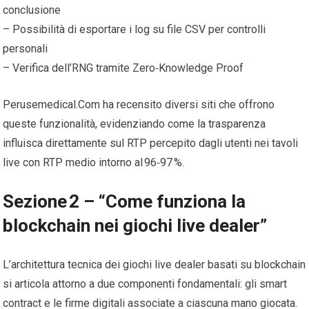
conclusione
– Possibilità di esportare i log su file CSV per controlli
personali
– Verifica dell’RNG tramite Zero‑Knowledge Proof
Perusemedical.Com ha recensito diversi siti che offrono
queste funzionalità, evidenziando come la trasparenza
influisca direttamente sul RTP percepito dagli utenti nei tavoli
live con RTP medio intorno al 96‑97 %.
Sezione 2 – “Come funziona la
blockchain nei giochi live dealer”
L’architettura tecnica dei giochi live dealer basati su blockchain
si articola attorno a due componenti fondamentali: gli smart
contract e le firme digitali associate a ciascuna mano giocata.