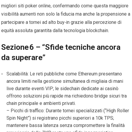
migliori siti poker online, confermando come questa maggiore
visibilità aumenti non solo la fiducia ma anche la propensione a
partecipare a tornei ad alto buy‑in grazie alla percezione di
equità assoluta garantita dalla tecnologia blockchain.
Sezione 6 – “Sfide tecniche ancora
da superare”
Scalabilità: Le reti pubbliche come Ethereum presentano
ancora limiti nella gestione simultanea di migliaia di mani
live durante eventi VIP; le sidechain dedicate ai casinò
offrono soluzioni più rapide ma richiedono bridge sicuri tra
chain principale e ambienti privati.
– Picchi di traffico: Durante tornei specializzati (“High Roller
Spin Night”) si registrano picchi superiori a 10k TPS;
mantenere bassa latenza senza compromettere la finalità