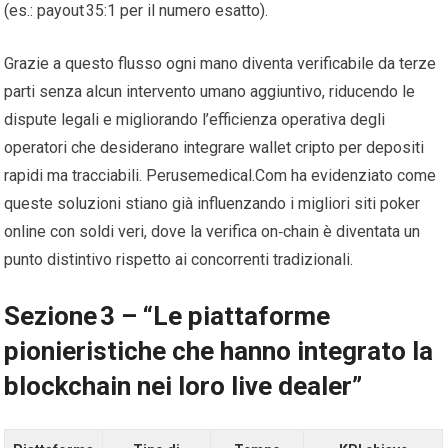
(es.: payout 35:1 per il numero esatto).
Grazie a questo flusso ogni mano diventa verificabile da terze
parti senza alcun intervento umano aggiuntivo, riducendo le
dispute legali e migliorando l’efficienza operativa degli
operatori che desiderano integrare wallet cripto per depositi
rapidi ma tracciabili. Perusemedical.Com ha evidenziato come
queste soluzioni stiano già influenzando i migliori siti poker
online con soldi veri, dove la verifica on‑chain è diventata un
punto distintivo rispetto ai concorrenti tradizionali.
Sezione 3 – “Le piattaforme
pionieristiche che hanno integrato la
blockchain nei loro live dealer”