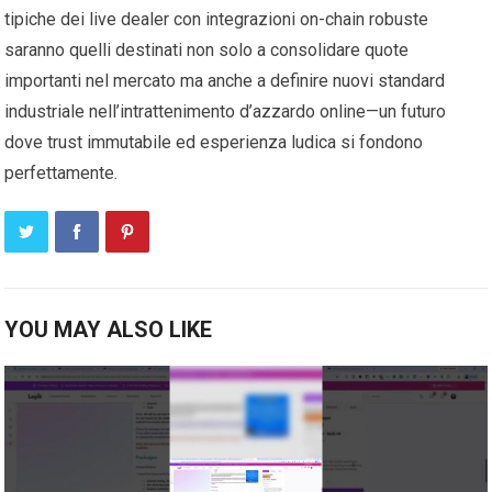
tipiche dei live dealer con integrazioni on-chain robuste
saranno quelli destinati non solo a consolidare quote
importanti nel mercato ma anche a definire nuovi standard
industriale nell’intrattenimento d’azzardo online—un futuro
dove trust immutabile ed esperienza ludica si fondono
perfettamente.
YOU MAY ALSO LIKE