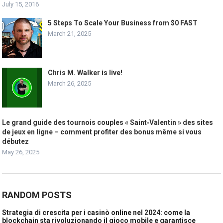
July 15, 2016
5 Steps To Scale Your Business from $0 FAST
March 21, 2025
Chris M. Walker is live!
March 26, 2025
Le grand guide des tournois couples « Saint‑Valentin » des sites
de jeux en ligne – comment profiter des bonus même si vous
débutez
May 26, 2025
RANDOM POSTS
Strategia di crescita per i casinò online nel 2024: come la
blockchain sta rivoluzionando il gioco mobile e garantisce