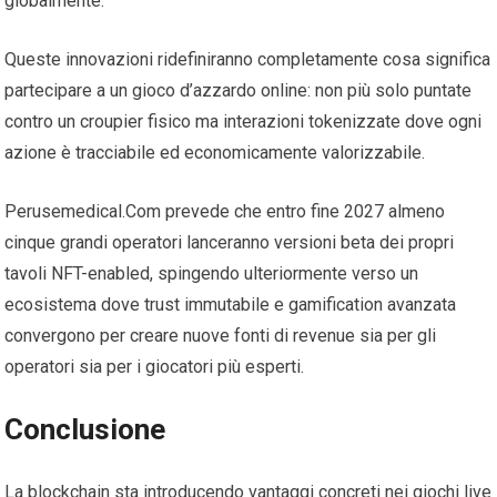
globalmente.
Queste innovazioni ridefiniranno completamente cosa significa
partecipare a un gioco d’azzardo online: non più solo puntate
contro un croupier fisico ma interazioni tokenizzate dove ogni
azione è tracciabile ed economicamente valorizzabile.
Perusemedical.Com prevede che entro fine 2027 almeno
cinque grandi operatori lanceranno versioni beta dei propri
tavoli NFT-enabled, spingendo ulteriormente verso un
ecosistema dove trust immutabile e gamification avanzata
convergono per creare nuove fonti di revenue sia per gli
operatori sia per i giocatori più esperti.
Conclusione
La blockchain sta introducendo vantaggi concreti nei giochi live