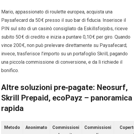
Mario, appassionato di roulette europea, acquista una
Paysafecard da 50 € presso il suo bar di fiducia. Inserisce il
PIN sul sito di un casinò consigliato da Eskillsforjobs, riceve
subito 50 € di credito e inizia a puntare 0,10 € per giro. Quando
vince 200 €, non può prelevare direttamente su Paysafecard;
invece, trasferisce l’importo su un portafoglio Skrill, pagando
una piccola commissione di conversione, e da lì richiede il
bonifico.
Altre soluzioni pre‑pagate: Neosurf,
Skrill Prepaid, ecoPayz – panoramica
rapida
Metodo
Anonimato
Commissioni
Commissioni
Copert