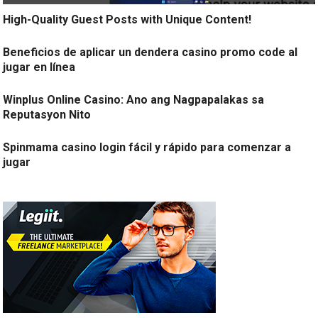
High-Quality Guest Posts with Unique Content!
Beneficios de aplicar un dendera casino promo code al
jugar en línea
Winplus Online Casino: Ano ang Nagpapalakas sa
Reputasyon Nito
Spinmama casino login fácil y rápido para comenzar a
jugar