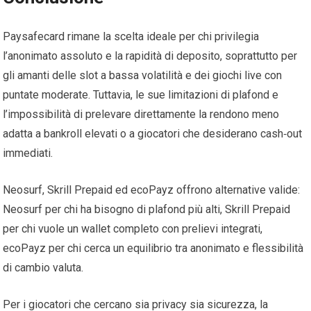
Paysafecard rimane la scelta ideale per chi privilegia
l’anonimato assoluto e la rapidità di deposito, soprattutto per
gli amanti delle slot a bassa volatilità e dei giochi live con
puntate moderate. Tuttavia, le sue limitazioni di plafond e
l’impossibilità di prelevare direttamente la rendono meno
adatta a bankroll elevati o a giocatori che desiderano cash‑out
immediati.
Neosurf, Skrill Prepaid ed ecoPayz offrono alternative valide:
Neosurf per chi ha bisogno di plafond più alti, Skrill Prepaid
per chi vuole un wallet completo con prelievi integrati,
ecoPayz per chi cerca un equilibrio tra anonimato e flessibilità
di cambio valuta.
Per i giocatori che cercano sia privacy sia sicurezza, la