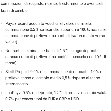
commissioni di acquisto, ricarica, trasferimento e eventuali
tassi di cambio.
Paysafecard: acquisto voucher al valore nominale,
commissione 0,5 % su ricariche superiori a 100 €, nessuna
commissione di prelievo (ma costi di trasferimento verso
wallet).
Neosurf: commissione fissa di 1,5 % su ogni deposito,
nessun costo di prelievo (ma bonifico bancario con 10 € di
tassa).
Skrill Prepaid: 0,9 % di commissione di deposito, 1,0 % di
prelievo, tasso di cambio medio 0,5 % rispetto al tasso
interbancario.
ecoPayz: 0,5 % di deposito, 1,2 % di prelievo, cambio valuta
0,7 % per conversioni da EUR a GBP o USD.