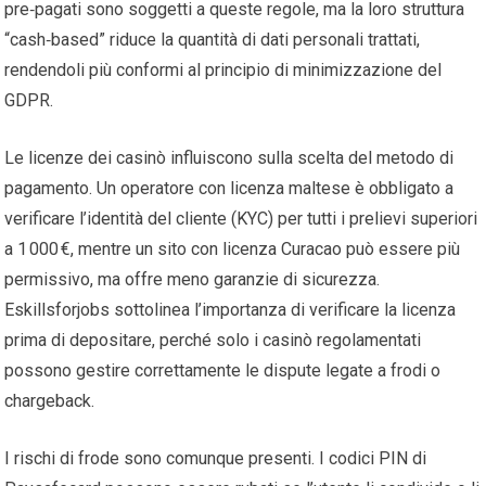
pre‑pagati sono soggetti a queste regole, ma la loro struttura
“cash‑based” riduce la quantità di dati personali trattati,
rendendoli più conformi al principio di minimizzazione del
GDPR.
Le licenze dei casinò influiscono sulla scelta del metodo di
pagamento. Un operatore con licenza maltese è obbligato a
verificare l’identità del cliente (KYC) per tutti i prelievi superiori
a 1 000 €, mentre un sito con licenza Curacao può essere più
permissivo, ma offre meno garanzie di sicurezza.
Eskillsforjobs sottolinea l’importanza di verificare la licenza
prima di depositare, perché solo i casinò regolamentati
possono gestire correttamente le dispute legate a frodi o
chargeback.
I rischi di frode sono comunque presenti. I codici PIN di