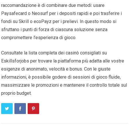
raccomandazione è di combinare due metodi: usare
Paysafecard o Neosurf per i depositi rapidi e poi trasferire i
fondi su Skrill o ecoPayz per i prelievi. In questo modo si
sfruttano i punti di forza di ciascuna soluzione senza
compromettere l’esperienza di gioco.
Consultate la lista completa dei casinò consigliati su
Eskillsforjobs per trovare la piattaforma più adatta alle vostre
esigenze di anonimato, velocità e bonus. Con le giuste
informazioni, è possibile godere di sessioni di gioco fluide,
massimizzare le promozioni e mantenere il controllo totale sul
proprio budget.