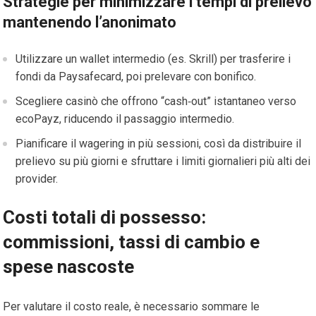
Strategie per minimizzare i tempi di prelievo
mantenendo l’anonimato
Utilizzare un wallet intermedio (es. Skrill) per trasferire i
fondi da Paysafecard, poi prelevare con bonifico.
Scegliere casinò che offrono “cash‑out” istantaneo verso
ecoPayz, riducendo il passaggio intermedio.
Pianificare il wagering in più sessioni, così da distribuire il
prelievo su più giorni e sfruttare i limiti giornalieri più alti dei
provider.
Costi totali di possesso:
commissioni, tassi di cambio e
spese nascoste
Per valutare il costo reale, è necessario sommare le