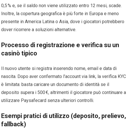
0,5 % e, se il saldo non viene utilizzato entro 12 mesi, scade.
Inoltre, la copertura geografica è più forte in Europa e meno
presente in America Latina o Asia, dove i giocatori potrebbero
dover ricorrere a soluzioni alternative.
Processo di registrazione e verifica su un
casinò tipico
Il nuovo utente si registra inserendo nome, email e data di
nascita. Dopo aver confermato l’account via link, la verifica KYC
è limitata: basta caricare un documento di identità se il
deposito supera i 500 €, altrimenti il giocatore può continuare a
utilizzare Paysafecard senza ulteriori controlli.
Esempi pratici di utilizzo (deposito, prelievo,
fallback)