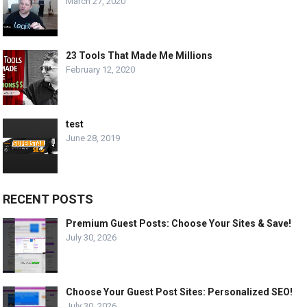
March 27, 2020
23 Tools That Made Me Millions
February 12, 2020
test
June 28, 2019
RECENT POSTS
Premium Guest Posts: Choose Your Sites & Save!
July 30, 2026
Choose Your Guest Post Sites: Personalized SEO!
July 30, 2026