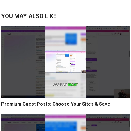
YOU MAY ALSO LIKE
Premium Guest Posts: Choose Your Sites & Save!