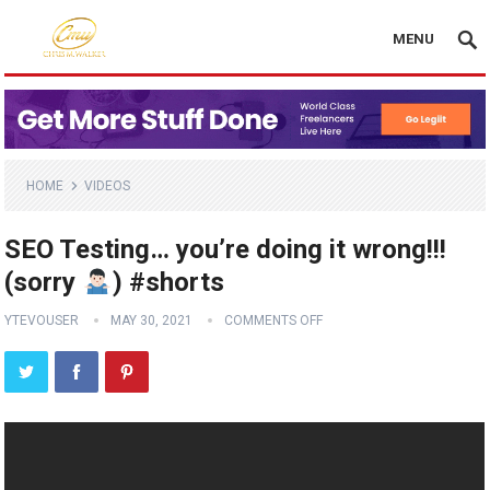
MENU
HOME
VIDEOS
SEO Testing… you’re doing it wrong!!!
(sorry
) #shorts
YTEVOUSER
MAY 30, 2021
COMMENTS OFF