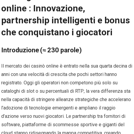
online : Innovazione,
partnership intelligenti e bonus
che conquistano i giocatori
Introduzione (≈ 230 parole)
Il mercato dei casinò online è entrato nella sua quarta decina di
anni con una velocità di crescita che pochi settori hanno
registrato. Oggi gli operatori non competono più solo su
cataloghi di slot o su percentuali di RTP; la vera differenza sta
nella capacità di stringere alleanze strategiche che accelerano
l’adozione di tecnologie emergenti e ampliano il raggio
d’azione verso nuovi giocatori. Le partnership tra fornitori di
software, piattaforme di scommesse sportive e giganti del
cloud stanno ridisegnando la mappa competitiva, creando