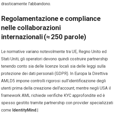
drasticamente l’abbandono.
Regolamentazione e compliance
nelle collaborazioni
internazionali (≈ 250 parole)
Le normative variano notevolmente tra UE, Regno Unito ed
Stati Uniti; gli operatori devono quindi costruire partnership
tenendo conto sia delle licenze locali sia delle leggi sulla
protezione dei dati personali (GDPR). In Europa la Direttiva
AMLD5 impone controlli rigorosi sull’identificazione degli
utenti prima della creazione dell’account; mentre negli USA il
framework AML richiede verifiche KYC approfondite ed è
spesso gestito tramite partnership con provider specializzati
come
IdentityMind
.|