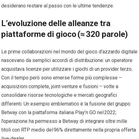
desiderano restare al passo con le ultime tendenze.
L’evoluzione delle alleanze tra
piattaforme di gioco (≈ 320 parole)
Le prime collaborazioni nel mondo del gioco d’azzardo digitale
nascevano da semplici accordi di distribuzione: un operatore
acquistava licenze per utilizzare i giochi di un provider terzo.
Con il tempo però sono emerse forme più complesse –
acquisizioni complete, joint‑venture e fusioni – volte a
consolidare risorse tecnologiche e mercati geografici
differenti. Un esempio emblematico è la fusione del gruppo
Betway con la piattaforma italiana Play’n GO nel 2022;
l’operazione ha permesso a Betway di integrare oltre mille
titoli con RTP medio del 96% direttamente nella propria offerta
live‑dealer.