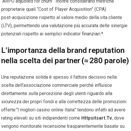
“ARPU adjusted for churn”. Inoltre considerano metriche
proprietarie quali “Cost of Player Acquisition” (CPA)
post‑acquisizione rispetto al valore medio della vita cliente
(LTV), permettendo una valutazione più accurata delle sinergie
potenziali rispetto ai semplici indicator finanziari.*
L’importanza della brand reputation
nella scelta dei partner (≈ 280 parole)
Una reputazione solida è spesso il fattore decisivo nella
scelta dell’associazione commerciale perché influisce
direttamente sulla percezione degli utenti riguardo alla
sicurezza dei propri fondi e alla correttezza delle promozioni
offerte.“I migliori casino online Italia” tendono infatti ad avere
rating elevati su siti indipendenti come
Httpsitsart.Tv
, dove
vengono monitorate recensione trasparentemente basate su