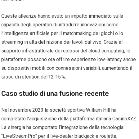
Queste alleanze hanno avuto un impatto immediato sulla
capacità degli operatori di introdurre innovazioni come
l’intelligenza artificiale per il matchmaking dei giochi o lo
streaming in alta definizione dei tavoli dal vivo. Grazie al
supporto infrastrutturale dei colossi del cloud computing, le
piattaforme possono ora offrire esperienze low‑latency anche
su dispositivi mobili con connessioni variabili, aumentando il
tasso di retention del 12‑15 %.
Caso studio di una fusione recente
Nel novembre 2023 la società sportiva William Hill ha
completato l’acquisizione della piattaforma italiana CasinoXYZ.
La sinergia ha comportato l’integrazione della tecnologia
“LiveStreamPro” per il live‑dealer blackjack e roulette,