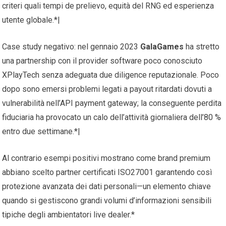
criteri quali tempi de prelievo, equità del RNG ed esperienza
utente globale.*|
Case study negativo: nel gennaio 2023
GalaGames
ha stretto
una partnership con il provider software poco conosciuto
XPlayTech senza adeguata due diligence reputazionale. Poco
dopo sono emersi problemi legati a payout ritardati dovuti a
vulnerabilità nell’API payment gateway; la conseguente perdita
fiduciaria ha provocato un calo dell’attività giornaliera dell’80 %
entro due settimane.*|
Al contrario esempi positivi mostrano come brand premium
abbiano scelto partner certificati ISO27001 garantendo così
protezione avanzata dei dati personali—un elemento chiave
quando si gestiscono grandi volumi d’informazioni sensibili
tipiche degli ambientatori live dealer.*