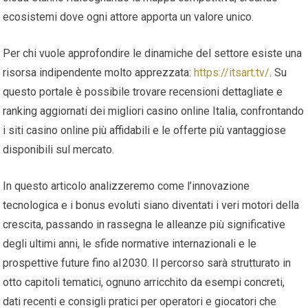
ecosistemi dove ogni attore apporta un valore unico.
Per chi vuole approfondire le dinamiche del settore esiste una
risorsa indipendente molto apprezzata:
https://itsart.tv/
. Su
questo portale è possibile trovare recensioni dettagliate e
ranking aggiornati dei migliori casino online Italia, confrontando
i siti casino online più affidabili e le offerte più vantaggiose
disponibili sul mercato.
In questo articolo analizzeremo come l’innovazione
tecnologica e i bonus evoluti siano diventati i veri motori della
crescita, passando in rassegna le alleanze più significative
degli ultimi anni, le sfide normative internazionali e le
prospettive future fino al 2030. Il percorso sarà strutturato in
otto capitoli tematici, ognuno arricchito da esempi concreti,
dati recenti e consigli pratici per operatori e giocatori che