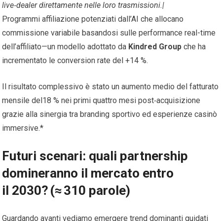
live‐dealer direttamente nelle loro trasmissioni.|
Programmi affiliazione potenziati dall’AI che allocano
commissione variabile basandosi sulle performance real-time
dell’affiliato—un modello adottato da
Kindred Group
che ha
incrementato le conversion rate del +14 %.
Il risultato complessivo è stato un aumento medio del fatturato
mensile del​18 % nei primi quattro mesi post‐acquisizione
grazie alla sinergia tra branding sportivo ed esperienze casinò
immersive.*
Futuri scenari: quali partnership
domineranno il mercato entro
il 2030? (≈ 310 parole)
Guardando avanti vediamo emergere trend dominanti guidati