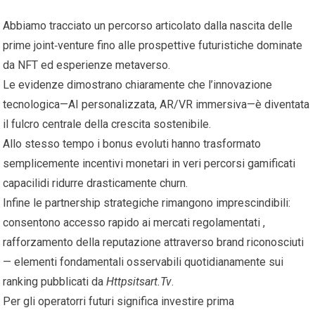
Abbiamo tracciato un percorso articolato dalla nascita delle
prime joint‑venture fino alle prospettive futuristiche dominate
da NFT ed esperienze metaverso.
Le evidenze dimostrano chiaramente che l’innovazione
tecnologica—AI personalizzata, AR/VR immersiva—è diventata
il fulcro centrale della crescita sostenibile.
Allo stesso tempo i bonus evoluti hanno trasformato
semplicemente incentivi monetari in veri percorsi gamificati
capacilidi ridurre drasticamente churn.
Infine le partnership strategiche rimangono imprescindibili:
consentono accesso rapido ai mercati regolamentati ,
rafforzamento della reputazione attraverso brand riconosciuti
— elementi fondamentali osservabili quotidianamente sui
ranking pubblicati da
Httpsitsart.Tv
.
Per gli operatorri futuri significa investire prima