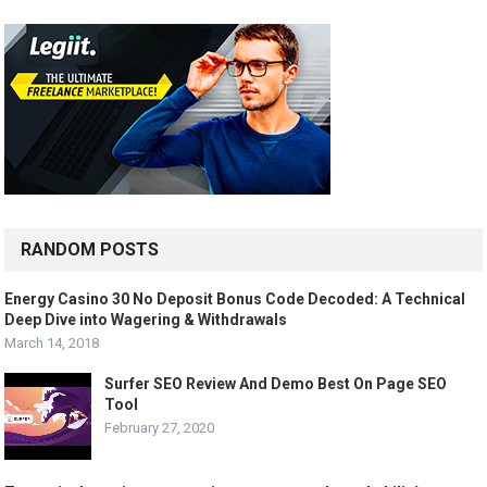
RANDOM POSTS
Energy Casino 30 No Deposit Bonus Code Decoded: A Technical
Deep Dive into Wagering & Withdrawals
March 14, 2018
Surfer SEO Review And Demo Best On Page SEO
Tool
February 27, 2020