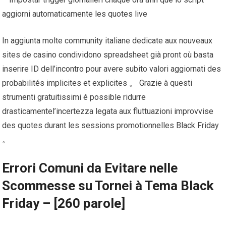
aggiorni automaticamente les quotes live
In aggiunta molte community italiane dedicate aux nouveaux
sites de casino condividono spreadsheet già pront où basta
inserire ID dell’incontro pour avere subito valori aggiornati des
probabilités implicites et explicites 。 Grazie à questi
strumenti gratuitissimi é possible ridurre
drasticamentel’incertezza legata aux fluttuazioni improvvise
des quotes durant les sessions promotionnelles Black Friday
。
Errori Comuni da Evitare nelle
Scommesse su Tornei à Tema Black
Friday – [260 parole]