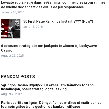
Loyauté et bien‑être dans le iGaming : comment les programmes
de fidélité deviennent des outils de jeu responsable
January 10, 2026
50 First Page Rankings Instantly??? (How?)
June 18, 2018
6 bewezen strategieën om jackpots te winnen bij Luckywave
Casino
August 25, 2025
RANDOM POSTS
5gringos Casino Dypdykk: En ekshaustiv håndbok for app-
installasjon, bonusstrategi og feilsøking
August 2, 2017
Paris sportifs en ligne : Démystifier les mythes et maîtriser les
tournois grâce à une gestion de bankroll efficace