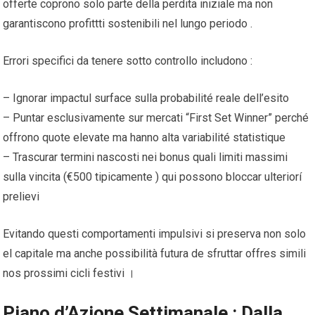
offerte coprono solo parte della perdita iniziale ma non
garantiscono profittti sostenibili nel lungo periodo .
Errori specificі da tenere sotto controllo includono :
– Ignorar impactul surface sulla probabilité reale dell’esito
– Puntar esclusivamente sur mercati “First Set Winner” perché
offrono quote elevate ma hanno alta variabilité statistique
– Trascurar termini nascosti nei bonus quali limiti massimi
sulla vincita (€500 tipicamente ) qui possono bloccar ulteriorí
prelievi
Evitando questi comportamenti impulsivi si preserva non solo
el capitale ma anche possibilità futura de sfruttar offres simili
nos prossimi cicli festivi ।
Piano d’Azione Settimanale : Dalla