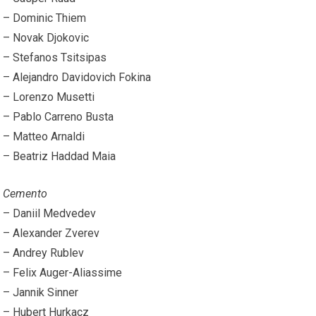
– Dominic Thiem
– Novak Djokovic
– Stefanos Tsitsipas
– Alejandro Davidovich Fokina
– Lorenzo Musetti
– Pablo Carreno Busta
– Matteo Arnaldi
– Beatriz Haddad Maia
Cemento
– Daniil Medvedev
– Alexander Zverev
– Andrey Rublev
– Felix Auger-Aliassime
– Jannik Sinner
– Hubert Hurkacz