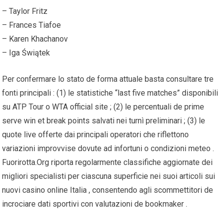
– Taylor Fritz
– Frances Tiafoe
– Karen Khachanov
– Iga Świątek
Per confermare lo stato de forma attuale basta consultare tre
fonti principali : (1) le statistiche “last five matches” disponibili
su ATP Tour o WTA official site ; (2) le percentuali de prime
serve win et break points salvati nei turnì preliminari ; (3) le
quote live offerte dai principali operatori che riflettono
variazioni improvvise dovute ad infortuni o condizioni meteo .
Fuorirotta.Org riporta regolarmente classifiche aggiornate dei
migliori specialisti per ciascuna superficie nei suoi articoli sui
nuovi casino online Italia , consentendo agli scommettitori de
incrociare dati sportivi con valutazioni de bookmaker .