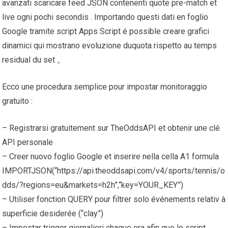
avanzati scaricare feed JSON contenenti quote pre-match et
live ogni pochi secondis . Importando questi dati en foglio
Google tramite script Apps Script é possible creare grafici
dinamici qui mostrano evoluzione duquota rispetto au temps
residual du set 。
Ecco une procedura semplice pour impostar monitoraggio
gratuito :
– Registrarsi gratuitement sur TheOddsAPI et obtenir une clé
API personale
– Creer nuovo foglio Google et inserire nella cella A1 formula
IMPORTJSON(“https://api.theoddsapi.com/v4/sports/tennis/o
dds/?regions=eu&markets=h2h”,“key=YOUR_KEY”)
– Utiliser fonction QUERY pour filtrer solo événements relativ à
superficie desiderée (“clay”)
– Impostar trigger giornalieri chaque ora afin que lo script