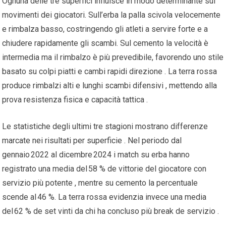
Ognuna delle tre superfici influisce in modo determinante sui
movimenti dei giocatori. Sull’erba la palla scivola velocemente
e rimbalza basso, costringendo gli atleti a servire forte e a
chiudere rapidamente gli scambi. Sul cemento la velocità è
intermedia ma il rimbalzo è più prevedibile, favorendo uno stile
basato su colpi piatti e cambi rapidi direzione . La terra rossa
produce rimbalzi alti e lunghi scambi difensivi , mettendo alla
prova resistenza fisica e capacità tattica .
Le statistiche degli ultimi tre stagioni mostrano differenze
marcate nei risultati per superficie . Nel periodo dal
gennaio 2022 al dicembre 2024 i match su erba hanno
registrato una media del 58 % de vittorie del giocatore con
servizio più potente , mentre su cemento la percentuale
scende al 46 %. La terra rossa evidenzia invece una media
del 62 % de set vinti da chi ha concluso più break de servizio .