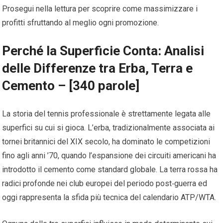
Prosegui nella lettura per scoprire come massimizzare i
profitti sfruttando al meglio ogni promozione.
Perché la Superficie Conta: Analisi
delle Differenze tra Erba, Terra e
Cemento – [340 parole]
La storia del tennis professionale è strettamente legata alle
superfici su cui si gioca. L’erba, tradizionalmente associata ai
tornei britannici del XIX secolo, ha dominato le competizioni
fino agli anni ’70, quando l’espansione dei circuiti americani ha
introdotto il cemento come standard globale. La terra rossa ha
radici profonde nei club europei del periodo post‑guerra ed
oggi rappresenta la sfida più tecnica del calendario ATP/WTA.