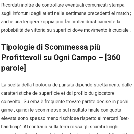
Ricordati inoltre de controllare eventuali comunicati stampa
sugli infortuni degli atleti nelle settimane precedenti el match ;
anche una leggera zoppia può far crollar drasticamente la
probabilità de vittoria su superfici dove movimento è cruciale .
Tipologie di Scommessa più
Profittevoli su Ogni Campo – [360
parole]
La scelta della tipologia de puntata dipende strettamente dalle
caratteristiche de superficie et dal profilo du giocatore
coinvolto . Su erba è frequente trovare partite decise in pochi
game , quindi le scommesse sul risultato finale con quota
elevata sono spesso meno rischiose rispetto ai mercati “set-
handicap”. Al contrario sulla terra rossa gli scambi lunghi