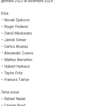
gennaio 2023 al dicembre 2024 :
Erba
– Novak Djokovic
– Roger Federer
– Daniil Medvedev
– Jannik Sinner
– Carlos Alcaraz
– Alexander Zverev
– Matteo Berrettini
– Hubert Hurkacz
– Taylor Fritz
– Frances Tiafoe
Terra rossa
– Rafael Nadal
– Casper Ruud