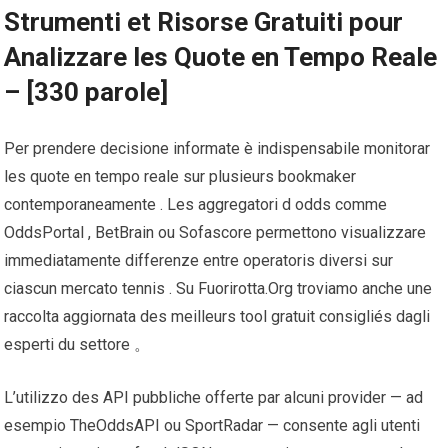
Strumenti et Risorse Gratuiti pour
Analizzare les Quote en Tempo Reale
– [330 parole]
Per prendere decisione informate è indispensabile monitorar
les quote en tempo reale sur plusieurs bookmaker
contemporaneamente . Les aggregatori d odds comme
OddsPortal , BetBrain ou Sofascore permettono visualizzare
immediatamente differenze entre operatoris diversi sur
ciascun mercato tennis . Su Fuorirotta.Org troviamo anche une
raccolta aggiornata des meilleurs tool gratuit consigliés dagli
esperti du settore 。
L’utilizzo des API pubbliche offerte par alcuni provider — ad
esempio TheOddsAPI ou SportRadar — consente agli utenti