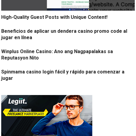
High-Quality Guest Posts with Unique Content!
Beneficios de aplicar un dendera casino promo code al
jugar en línea
Winplus Online Casino: Ano ang Nagpapalakas sa
Reputasyon Nito
Spinmama casino login fácil y rápido para comenzar a
jugar