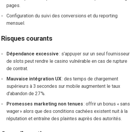
pages.
Configuration du suivi des conversions et du reporting
mensuel.
Risques courants
Dépendance excessive
: s’appuyer sur un seul fournisseur
de slots peut rendre le casino vulnérable en cas de rupture
de contrat.
Mauvaise intégration UX
: des temps de chargement
supérieurs à 3 secondes sur mobile augmentent le taux
d’abandon de 27 %.
Promesses marketing non tenues
: offrir un bonus « sans
wager » alors que des conditions cachées existent nuit à la
réputation et entraîne des plaintes auprès des autorités.