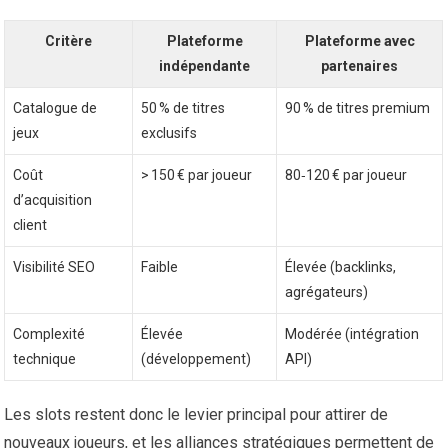
Critère
Plateforme
Plateforme avec
indépendante
partenaires
Catalogue de
50 % de titres
90 % de titres premium
jeux
exclusifs
Coût
> 150 € par joueur
80‑120 € par joueur
d’acquisition
client
Visibilité SEO
Faible
Élevée (backlinks,
agrégateurs)
Complexité
Élevée
Modérée (intégration
technique
(développement)
API)
Les slots restent donc le levier principal pour attirer de
nouveaux joueurs, et les alliances stratégiques permettent de