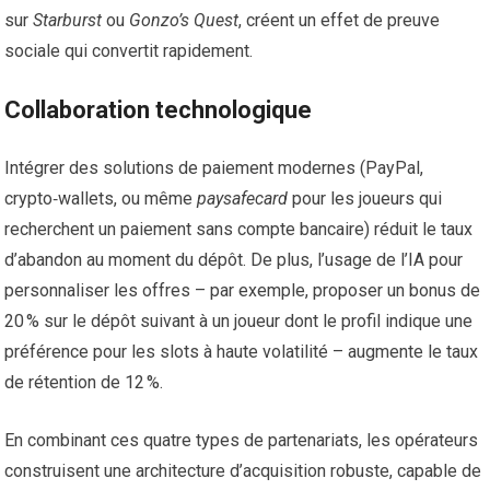
sur
Starburst
ou
Gonzo’s Quest
, créent un effet de preuve
sociale qui convertit rapidement.
Collaboration technologique
Intégrer des solutions de paiement modernes (PayPal,
crypto‑wallets, ou même
paysafecard
pour les joueurs qui
recherchent un paiement sans compte bancaire) réduit le taux
d’abandon au moment du dépôt. De plus, l’usage de l’IA pour
personnaliser les offres – par exemple, proposer un bonus de
20 % sur le dépôt suivant à un joueur dont le profil indique une
préférence pour les slots à haute volatilité – augmente le taux
de rétention de 12 %.
En combinant ces quatre types de partenariats, les opérateurs
construisent une architecture d’acquisition robuste, capable de