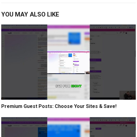
YOU MAY ALSO LIKE
Premium Guest Posts: Choose Your Sites & Save!