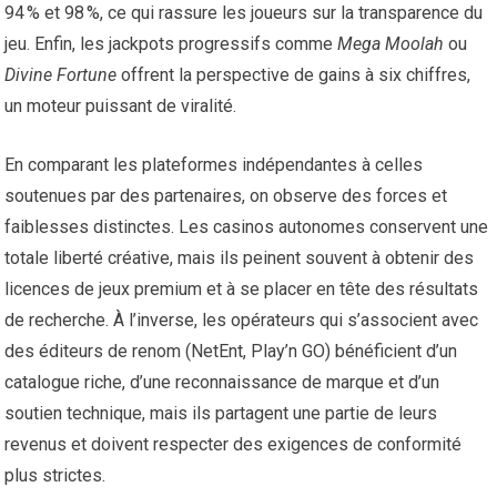
94 % et 98 %, ce qui rassure les joueurs sur la transparence du
jeu. Enfin, les jackpots progressifs comme
Mega Moolah
ou
Divine Fortune
offrent la perspective de gains à six chiffres,
un moteur puissant de viralité.
En comparant les plateformes indépendantes à celles
soutenues par des partenaires, on observe des forces et
faiblesses distinctes. Les casinos autonomes conservent une
totale liberté créative, mais ils peinent souvent à obtenir des
licences de jeux premium et à se placer en tête des résultats
de recherche. À l’inverse, les opérateurs qui s’associent avec
des éditeurs de renom (NetEnt, Play’n GO) bénéficient d’un
catalogue riche, d’une reconnaissance de marque et d’un
soutien technique, mais ils partagent une partie de leurs
revenus et doivent respecter des exigences de conformité
plus strictes.