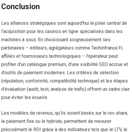
Conclusion
Les alliances stratégiques sont aujourd’hui le pilier central de
l’acquisition pour les casinos en ligne spécialisés dans les
machines à sous. En choisissant soigneusement ses
partenaires – éditeurs, agrégateurs comme Techinfrance.Fr,
affiliés et fournisseurs technologiques – l’opérateur peut
profiter d’un catalogue premium, d’une visibilité SEO accrue et
d’outils de paiement modernes. Les critères de sélection
(réputation, conformité, compatibilité technique) et les étapes
d’évaluation (audit, test, analyse de trafic) offrent un cadre clair
pour éviter les écueils.
Les modèles de revenus, qu’ils soient basés sur le rev‑share,
le paiement fixe ou le hybride, permettent de mesurer
précisément le ROI grâce à des indicateurs tels que le LTV, le