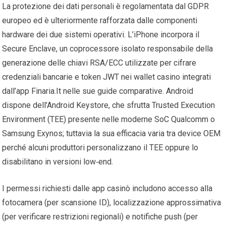
La protezione dei dati personali è regolamentata dal GDPR
europeo ed è ulteriormente rafforzata dalle componenti
hardware dei due sistemi operativi. L’iPhone incorpora il
Secure Enclave, un coprocessore isolato responsabile della
generazione delle chiavi RSA/ECC utilizzate per cifrare
credenziali bancarie e token JWT nei wallet casino integrati
dall’app Finaria.It nelle sue guide comparative. Android
dispone dell’Android Keystore, che sfrutta Trusted Execution
Environment (TEE) presente nelle moderne SoC Qualcomm o
Samsung Exynos; tuttavia la sua efficacia varia tra device OEM
perché alcuni produttori personalizzano il TEE oppure lo
disabilitano in versioni low‑end.
I permessi richiesti dalle app casinò includono accesso alla
fotocamera (per scansione ID), localizzazione approssimativa
(per verificare restrizioni regionali) e notifiche push (per