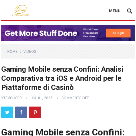
MENU
HOME
VIDEOS
Gaming Mobile senza Confini: Analisi
Comparativa tra iOS e Android per le
Piattaforme di Casinò
YTEVOUSER
JUL 01, 2025
COMMENTS OFF
Gaming Mobile senza Confini: