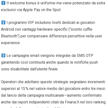
Il welcome bonus è uniforme ma viene potenziato da extra
esclusivi via Apple Pay on the Spot.
I programmi VIP includono livelli dedicati ai giocatori
Android con vantaggi hardware-specific (“sconto cuffie
Bluetooth”) per compensare differenze percettive nella user
experience.
Le campagne email vengono integrate da SMS OTP
garantendo così continuità anche quando le notifiche push
sono disabilitate dall’utente finale.
Operatori che adottano queste strategie segnalano incrementi
superiori al 15 % nel valore medio del giocatore entro tre mesi
dal lancio della campagna multicanale—aumento confermato
anche dai report indipendenti citati da Finaria.It nel loro ranking