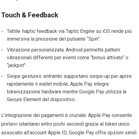
Touch & Feedback
Tattile: haptic feedback via Taptic Engine su iOS rende più
immersiva la pressione del pulsante “Spin”.
Vibrazione personalizzata: Android permette pattern
vibrazionali differenti per eventi come “bonus attivato” o
“jackpot”.
Swipe gestures: entrambi supportano swipe-up per aprire
rapidamente il wallet mobile; Apple Pay integra
tokenizzazione hardware mentre Google Pay utilizza la
Secure Element del dispositivo.
L’integrazione dei pagamenti è cruciale: Apple Pay consente
prelievi istantanei entro pochi secondi grazie al token unico
associato all’account Apple ID; Google Pay offre opzioni simili