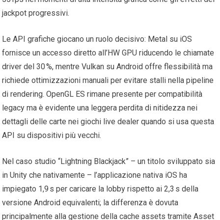
jackpot progressivi.
Le API grafiche giocano un ruolo decisivo: Metal su iOS
fornisce un accesso diretto all’HW GPU riducendo le chiamate
driver del 30 %, mentre Vulkan su Android offre flessibilità ma
richiede ottimizzazioni manuali per evitare stalli nella pipeline
di rendering. OpenGL ES rimane presente per compatibilità
legacy ma è evidente una leggera perdita di nitidezza nei
dettagli delle carte nei giochi live dealer quando si usa questa
API su dispositivi più vecchi.
Nel caso studio “Lightning Blackjack” – un titolo sviluppato sia
in Unity che nativamente – l’applicazione nativa iOS ha
impiegato 1,9 s per caricare la lobby rispetto ai 2,3 s della
versione Android equivalenti; la differenza è dovuta
principalmente alla gestione della cache assets tramite Asset