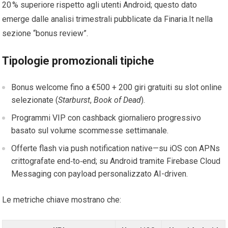
20 % superiore rispetto agli utenti Android; questo dato
emerge dalle analisi trimestrali pubblicate da Finaria.It nella
sezione “bonus review”.
Tipologie promozionali tipiche
Bonus welcome fino a €500 + 200 giri gratuiti su slot online
selezionate (
Starburst
,
Book of Dead
).
Programmi VIP con cashback giornaliero progressivo
basato sul volume scommesse settimanale.
Offerte flash via push notification native—su iOS con APNs
crittografate end‑to‑end; su Android tramite Firebase Cloud
Messaging con payload personalizzato AI-driven.
Le metriche chiave mostrano che: