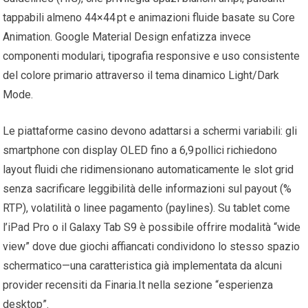
tappabili almeno 44×44 pt e animazioni fluide basate su Core
Animation. Google Material Design enfatizza invece
componenti modulari, tipografia responsive e uso consistente
del colore primario attraverso il tema dinamico Light/Dark
Mode.
Le piattaforme casino devono adattarsi a schermi variabili: gli
smartphone con display OLED fino a 6,9 pollici richiedono
layout fluidi che ridimensionano automaticamente le slot grid
senza sacrificare leggibilità delle informazioni sul payout (%
RTP), volatilità o linee pagamento (paylines). Su tablet come
l’iPad Pro o il Galaxy Tab S9 è possibile offrire modalità “wide
view” dove due giochi affiancati condividono lo stesso spazio
schermatico—una caratteristica già implementata da alcuni
provider recensiti da Finaria.It nella sezione “esperienza
desktop”.