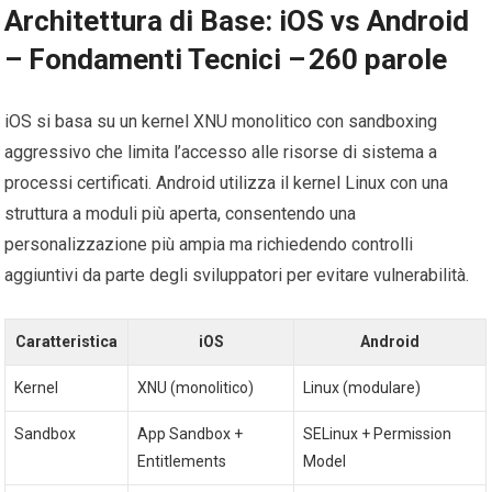
Architettura di Base: iOS vs Android
– Fondamenti Tecnici – 260 parole
iOS si basa su un kernel XNU monolitico con sandboxing
aggressivo che limita l’accesso alle risorse di sistema a
processi certificati. Android utilizza il kernel Linux con una
struttura a moduli più aperta, consentendo una
personalizzazione più ampia ma richiedendo controlli
aggiuntivi da parte degli sviluppatori per evitare vulnerabilità.
Caratteristica
iOS
Android
Kernel
XNU (monolitico)
Linux (modulare)
Sandbox
App Sandbox +
SELinux + Permission
Entitlements
Model