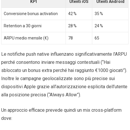
KPI
Utenti iOS
Utenti Android
Conversione bonus activation
42 %
35 %
Retention a 30 giorni
28 %
24 %
ARPU medio mensile (€)
78
65
Le notifiche push native influenzano significativamente l’ARPU
perché consentono inviare messaggi contestuali (“Hai
sbloccato un bonus extra perché hai raggiunto €1000 giocati”).
Inoltre le campagne geolocalizzate sono più precise sui
dispositivi Apple grazie all’autorizzazione esplicita dell’utente
alla posizione precisa (“Always Allow”).
Un approccio efficace prevede quindi un mix cross‑platform
dove: