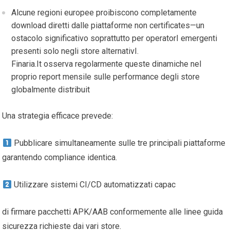
Alcune regioni europee proibiscono completamente
download diretti dalle piattaforme non certificates—un
ostacolo significativo soprattutto per operatorI emergenti
presenti solo negli store alternativI.
Finaria.It osserva regolarmente queste dinamiche nel
proprio report mensile sulle performance degli store
globalmente distribuit
Una strategia efficace prevede:
Pubblicare simultaneamente sulle tre principali piattaforme
garantendo compliance identica.
Utilizzare sistemi CI/CD automatizzati capac
di firmare pacchetti APK/AAB conformemente alle linee guida
sicurezza richieste dai vari store.