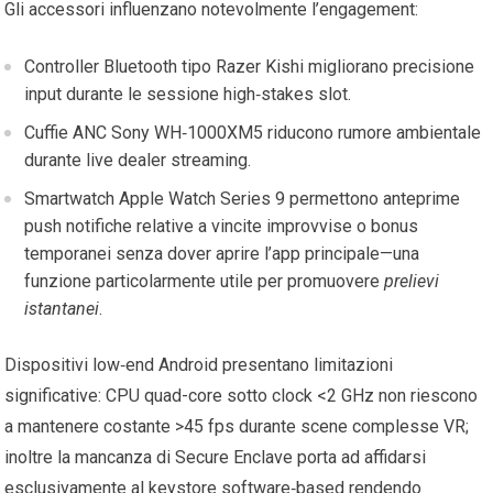
Gli accessori influenzano notevolmente l’engagement:
Controller Bluetooth tipo Razer Kishi migliorano precisione
input durante le sessione high‑stakes slot.
Cuffie ANC Sony WH‑1000XM5 riducono rumore ambientale
durante live dealer streaming.
Smartwatch Apple Watch Series 9 permettono anteprime
push notifiche relative a vincite improvvise o bonus
temporanei senza dover aprire l’app principale—una
funzione particolarmente utile per promuovere
prelievi
istantanei
.
Dispositivi low‑end Android presentano limitazioni
significative: CPU quad-core sotto clock <2 GHz non riescono
a mantenere costante >45 fps durante scene complesse VR;
inoltre la mancanza di Secure Enclave porta ad affidarsi
esclusivamente al keystore software‐based rendendo