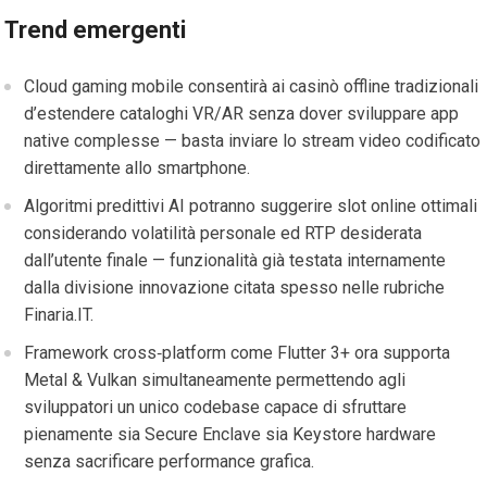
Trend emergenti
Cloud gaming mobile consentirà ai casinò offline tradizionali
d’estendere cataloghi VR/AR senza dover sviluppare app
native complesse — basta inviare lo stream video codificato
direttamente allo smartphone.
Algoritmi predittivi AI potranno suggerire slot online ottimali
considerando volatilità personale ed RTP desiderata
dall’utente finale — funzionalità già testata internamente
dalla divisione innovazione citata spesso nelle rubriche
Finaria.IT.
Framework cross‐platform come Flutter 3+ ora supporta
Metal & Vulkan simultaneamente permettendo agli
sviluppatori un unico codebase capace di sfruttare
pienamente sia Secure Enclave sia Keystore hardware
senza sacrificare performance grafica.