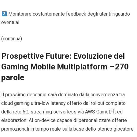
Monitorare costantemente feedback degli utenti riguardo
eventual
​(continua)
Prospettive Future: Evoluzione del
Gaming Mobile Multiplatform – 270
parole
Il prossimo decennio sarà dominato dalla convergenza tra
cloud gaming ultra‐low latency offerto dal rollout completo
della rete 5G, streaming serverless via AWS GameLift ed
elaborazioni AI on‐device capace di personalizzare offerte
promozionali in tempo reale sulla base dello storico giocatore.