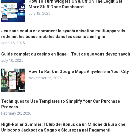
How To Turn Widgets On & Off On The Legiit Get
More Stuff Done Dashboard
July 12, 2023
Jeu sans couture : comment la synchronisation multi‑appareils
redéfinit les bonus mobiles dans les casinos en ligne
June 16, 2025
Guide complet du casino en ligne – Tout ce que vous devez savoir
July 10, 2025
How To Rank in Google Maps Anywhere in Your City
November 26, 2025
Techniques to Use Templates to Simplify Your Car Purchase
Process
February 20, 2026
High‑Roller Summer: I Club dei Bonus da un Milione di Euro che
Uniscono Jackpot da Sogno e Sicurezza nei Pagamenti