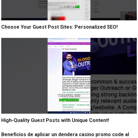
Choose Your Guest Post Sites: Personalized SEO!
High-Quality Guest Posts with Unique Content!
Beneficios de aplicar un dendera casino promo code al