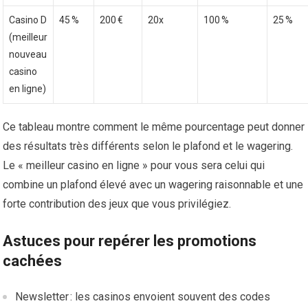
Casino D
45 %
200 €
20x
100 %
25 %
(meilleur
nouveau
casino
en ligne)
Ce tableau montre comment le même pourcentage peut donner
des résultats très différents selon le plafond et le wagering.
Le « meilleur casino en ligne » pour vous sera celui qui
combine un plafond élevé avec un wagering raisonnable et une
forte contribution des jeux que vous privilégiez.
Astuces pour repérer les promotions
cachées
Newsletter : les casinos envoient souvent des codes