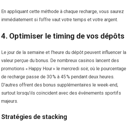
En appliquant cette méthode à chaque recharge, vous saurez
immédiatement si l’offre vaut votre temps et votre argent.
4. Optimiser le timing de vos dépôts
Le jour de la semaine et l’heure du dépôt peuvent influencer la
valeur perçue du bonus. De nombreux casinos lancent des
promotions « Happy Hour » le mercredi soir, où le pourcentage
de recharge passe de 30 % à 45 % pendant deux heures.
D’autres offrent des bonus supplémentaires le week‑end,
surtout lorsqu’ils coïncident avec des événements sportifs
majeurs.
Stratégies de stacking