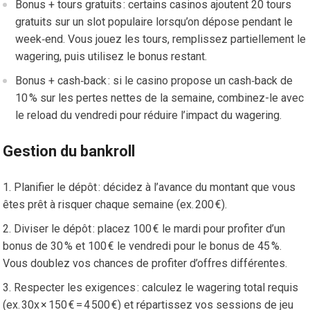
Bonus + tours gratuits : certains casinos ajoutent 20 tours
gratuits sur un slot populaire lorsqu’on dépose pendant le
week‑end. Vous jouez les tours, remplissez partiellement le
wagering, puis utilisez le bonus restant.
Bonus + cash‑back : si le casino propose un cash‑back de
10 % sur les pertes nettes de la semaine, combinez-le avec
le reload du vendredi pour réduire l’impact du wagering.
Gestion du bankroll
Planifier le dépôt : décidez à l’avance du montant que vous
êtes prêt à risquer chaque semaine (ex. 200 €).
Diviser le dépôt : placez 100 € le mardi pour profiter d’un
bonus de 30 % et 100 € le vendredi pour le bonus de 45 %.
Vous doublez vos chances de profiter d’offres différentes.
Respecter les exigences : calculez le wagering total requis
(ex. 30x × 150 € = 4 500 €) et répartissez vos sessions de jeu