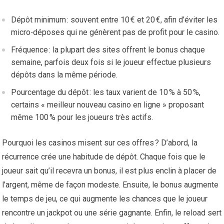
Dépôt minimum : souvent entre 10 € et 20 €, afin d’éviter les
micro‑déposes qui ne génèrent pas de profit pour le casino.
Fréquence : la plupart des sites offrent le bonus chaque
semaine, parfois deux fois si le joueur effectue plusieurs
dépôts dans la même période.
Pourcentage du dépôt : les taux varient de 10 % à 50 %,
certains « meilleur nouveau casino en ligne » proposant
même 100 % pour les joueurs très actifs.
Pourquoi les casinos misent sur ces offres ? D’abord, la
récurrence crée une habitude de dépôt. Chaque fois que le
joueur sait qu’il recevra un bonus, il est plus enclin à placer de
l’argent, même de façon modeste. Ensuite, le bonus augmente
le temps de jeu, ce qui augmente les chances que le joueur
rencontre un jackpot ou une série gagnante. Enfin, le reload sert