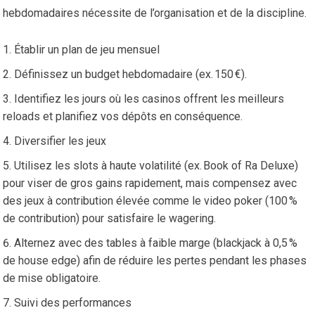
hebdomadaires nécessite de l’organisation et de la discipline.
Établir un plan de jeu mensuel
Définissez un budget hebdomadaire (ex. 150 €).
Identifiez les jours où les casinos offrent les meilleurs
reloads et planifiez vos dépôts en conséquence.
Diversifier les jeux
Utilisez les slots à haute volatilité (ex. Book of Ra Deluxe)
pour viser de gros gains rapidement, mais compensez avec
des jeux à contribution élevée comme le video poker (100 %
de contribution) pour satisfaire le wagering.
Alternez avec des tables à faible marge (blackjack à 0,5 %
de house edge) afin de réduire les pertes pendant les phases
de mise obligatoire.
Suivi des performances