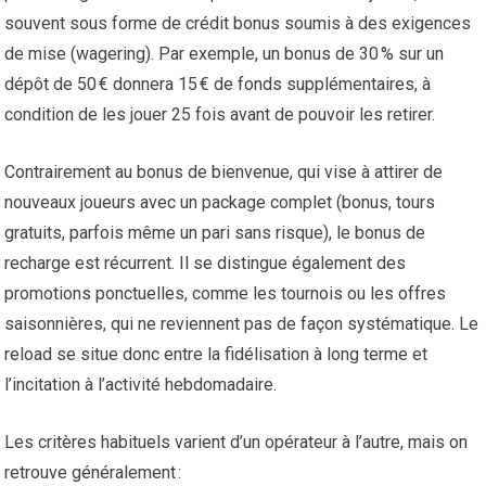
souvent sous forme de crédit bonus soumis à des exigences
de mise (wagering). Par exemple, un bonus de 30 % sur un
dépôt de 50 € donnera 15 € de fonds supplémentaires, à
condition de les jouer 25 fois avant de pouvoir les retirer.
Contrairement au bonus de bienvenue, qui vise à attirer de
nouveaux joueurs avec un package complet (bonus, tours
gratuits, parfois même un pari sans risque), le bonus de
recharge est récurrent. Il se distingue également des
promotions ponctuelles, comme les tournois ou les offres
saisonnières, qui ne reviennent pas de façon systématique. Le
reload se situe donc entre la fidélisation à long terme et
l’incitation à l’activité hebdomadaire.
Les critères habituels varient d’un opérateur à l’autre, mais on
retrouve généralement :