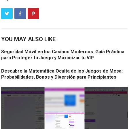
YOU MAY ALSO LIKE
Seguridad Móvil en los Casinos Modernos: Guía Práctica
para Proteger tu Juego y Maximizar tu VIP
Descubre la Matemática Oculta de los Juegos de Mesa:
Probabilidades, Bonos y Diversión para Principiantes